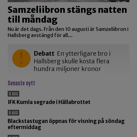
Samzeliibron stängs natten
till måndag
Nu är det dags. Från den 10 augusti är Samzeliibron i
Hallsberg avstängd för all…
Debatt
En ytterligare bro i
Hallsberg skulle kosta flera
hundra miljoner kronor
Senaste nytt
8 AUG
IFK Kumla segrade i Hällabrottet
8 AUG
Blackstastugan öppnas för visning på söndag
eftermiddag