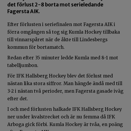
det förlust 2-8 borta mot serieledande
Fagersta AIK.
Efter förlusten i seriefinalen mot Fagersta AIK i
förra omgången så tog sig Kumla Hockey tillbaka
till vinnarspåret när de åkte till Lindesbergs
kommun för bortamatch.
Redan efter 35 minuter ledde Kumla med 8-1 mot
tabelljumbon.
För IFK Hallsberg Hockey blev det förlust med
nästan lika stora siffror. Man hängde ändå med till
3-2 i nästan två perioder, men Fagersta gasade iväg
efter det.
I och med förlusten halkade IFK Hallsberg Hockey
ner under kvalstrecket och är nu femma då IFK
Arboga gick förbi. Kumla Hockey är tvåa, en poäng