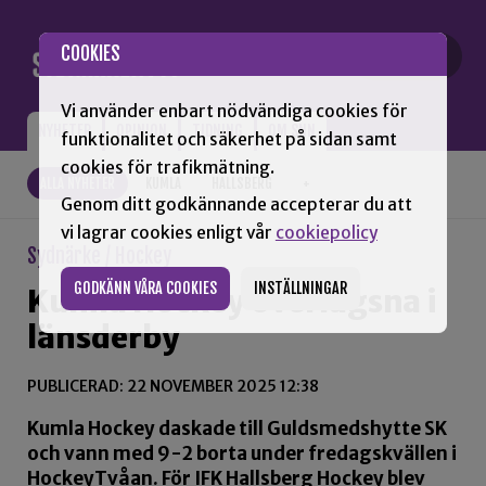
Gå till innehåll
COOKIES
Vi använder enbart nödvändiga cookies för
NYHETER
OPINION
TIDNING
OM SNN
funktionalitet och säkerhet på sidan samt
cookies för trafikmätning.
ALLA NYHETER
KUMLA
HALLSBERG
+
Genom ditt godkännande accepterar du att
vi lagrar cookies enligt vår
cookiepolicy
Sydnärke / Hockey
GODKÄNN VÅRA COOKIES
INSTÄLLNINGAR
Kumla Hockey överlägsna i
länsderby
PUBLICERAD: 22 NOVEMBER 2025 12:38
Kumla Hockey daskade till Guldsmedshytte SK
och vann med 9-2 borta under fredagskvällen i
HockeyTvåan. För IFK Hallsberg Hockey blev