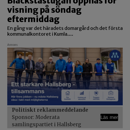
Blackstastugan öppnas för
visning på söndag
eftermiddag
En gång var det häradets domargård och det första
kommunalkontoret i Kumla.…
Annons
Politiskt reklammeddelande
Sponsor: Moderata
Läs mer
samlingspartiet i Hallsberg