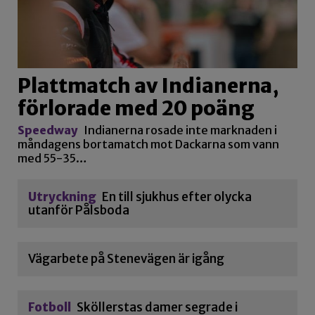
Plattmatch av Indianerna,
förlorade med 20 poäng
Speedway
Indianerna rosade inte marknaden i
måndagens bortamatch mot Dackarna som vann
med 55-35…
Utryckning
En till sjukhus efter olycka
utanför Pålsboda
Vägarbete på Stenevägen är igång
Fotboll
Sköllerstas damer segrade i