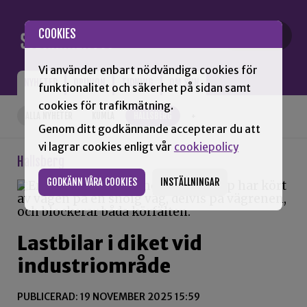
Gå till innehåll
COOKIES
Vi använder enbart nödvändiga cookies för
NYHETER
OPINION
TIDNING
OM SNN
funktionalitet och säkerhet på sidan samt
cookies för trafikmätning.
ALLA NYHETER
KUMLA
HALLSBERG
+
Genom ditt godkännande accepterar du att
vi lagrar cookies enligt vår
cookiepolicy
Hallsberg
GODKÄNN VÅRA COOKIES
INSTÄLLNINGAR
Lastbilar i diket vid
industriområde
PUBLICERAD: 19 NOVEMBER 2025 15:59