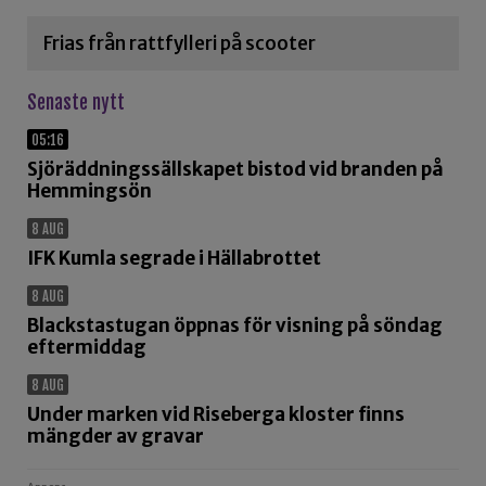
Frias från rattfylleri på scooter
Senaste nytt
05:16
Sjöräddningssällskapet bistod vid branden på
Hemmingsön
8 AUG
IFK Kumla segrade i Hällabrottet
8 AUG
Blackstastugan öppnas för visning på söndag
eftermiddag
8 AUG
Under marken vid Riseberga kloster finns
mängder av gravar