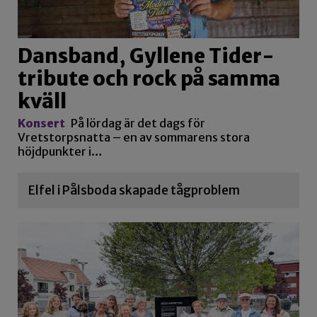
Dansband, Gyllene Tider-
tribute och rock på samma
kväll
Konsert
På lördag är det dags för
Vretstorpsnatta – en av sommarens stora
höjdpunkter i…
Elfel i Pålsboda skapade tågproblem