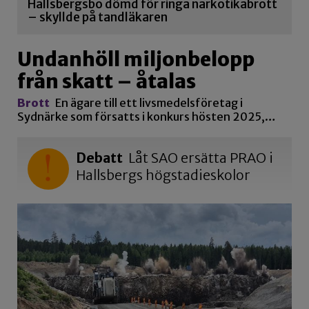
Hallsbergsbo dömd för ringa narkotikabrott
– skyllde på tandläkaren
Undanhöll miljonbelopp
från skatt – åtalas
Brott
En ägare till ett livsmedelsföretag i
Sydnärke som försatts i konkurs hösten 2025,…
Debatt
Låt SAO ersätta PRAO i
Hallsbergs högstadieskolor