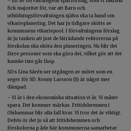
– Ett av förvaltningens sparförslag, som vi faktiskt
fick majoritet för, var att Barn och
utbildningsförvaltningen själva ska ta hand om
vikarieplanering. Det har ju tidigare skötts av
kommunens vikariepool. I förvaltningens förslag
är ju tanken att just de biträdande rektorerna på
förskolan ska sköta den planeringen. Nu blir det
färre personer som ska göra det, vilket gör att det
kanske inte går ihop.
SD:s Lina Särén ser utgången av mötet som en
seger för SD. Ronny Larsson (S) är något mer
dämpad.
– Vi är i den ekonomiska situation vi är. Vi måste
spara. Det kommer märkas. Fritidshemmen i
Olshammar blir alla fall kvar. Vi tror det är viktigt.
Delvis ör det ju så att fritidshemmen och
förskolorna p åde här kommunerna samarbetar