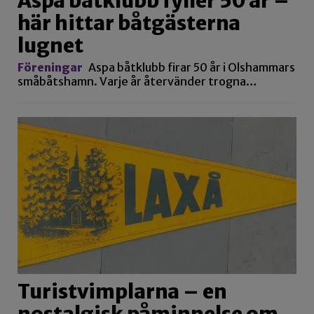
Aspa båtklubb fyller 50 år –
här hittar båtgästerna
lugnet
Föreningar
Aspa båtklubb firar 50 år i Olshammars
småbåtshamn. Varje år återvänder trogna…
Turistvimplarna – en
nostalgisk påminnelse om