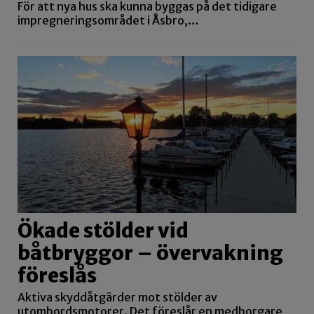
För att nya hus ska kunna byggas på det tidigare
impregneringsområdet i Åsbro,…
Ökade stölder vid
båtbryggor – övervakning
föreslås
Aktiva skyddåtgärder mot stölder av
utombordsmotorer. Det föreslår en medborgare