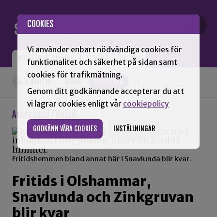
Gå till innehåll
COOKIES
Vi använder enbart nödvändiga cookies för
NYHETER
OPINION
TIDNING
OM SNN
funktionalitet och säkerhet på sidan samt
cookies för trafikmätning.
ALLA NYHETER
KUMLA
ASKERSUND
+
Genom ditt godkännande accepterar du att
vi lagrar cookies enligt vår
cookiepolicy
Askersund / Politik
GODKÄNN VÅRA COOKIES
INSTÄLLNINGAR
Fritidshemmen bland annat här i Snavlunda blir kvar.
Fritids i Olshammar,
Snavlunda och Zinkgruvan
blir kvar