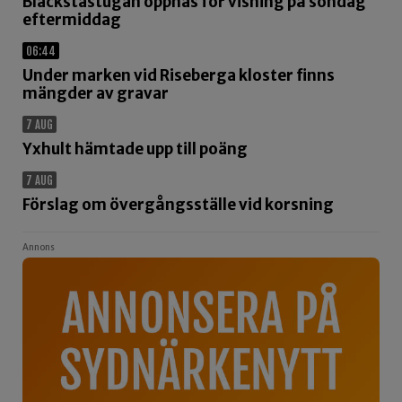
Blackstastugan öppnas för visning på söndag
eftermiddag
06:44
Under marken vid Riseberga kloster finns
mängder av gravar
7 AUG
Yxhult hämtade upp till poäng
7 AUG
Förslag om övergångsställe vid korsning
Annons