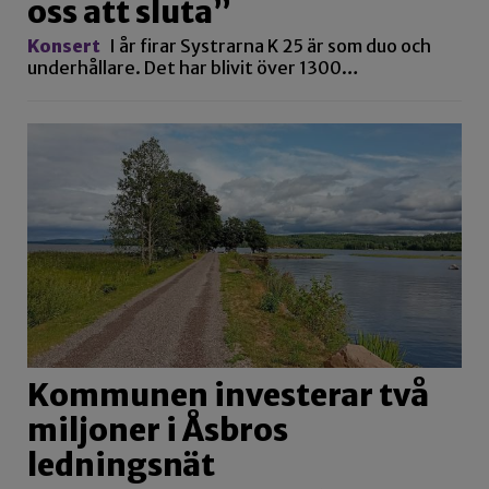
oss att sluta”
Konsert
I år firar Systrarna K 25 är som duo och
underhållare. Det har blivit över 1300…
Kommunen investerar två
miljoner i Åsbros
ledningsnät