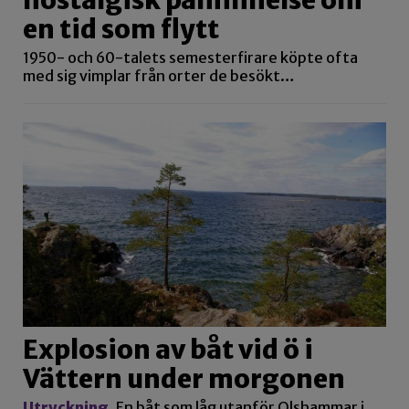
en tid som flytt
1950- och 60-talets semesterfirare köpte ofta
med sig vimplar från orter de besökt…
Explosion av båt vid ö i
Vättern under morgonen
Utryckning
En båt som låg utanför Olshammar i