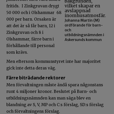
fritids. I Zinkgruvan drygt
50 000 och i Olshammar 68
000 per barn. Orsaken är
Johanna Martin (M)
ordförande för barn-
att det är så får barn, 12 i
och
Zinkgruvan och 8 i
utbildningsnämnden i
Olshammar, färre barn i
Askersunds kommun
förhållande till personal
som krävs.
Men eftersom kommunstyret inte har majoritet
gick inte detta deras väg.
Färre biträdande rektorer
Men förvaltningen måste ändå spara någonstans
runt 4 miljoner kronor. Beslutet på Barn- och
utbildningsnämnden kan man säga blev en
blandning av S, V, MP och C:s förslag, SD:s förslag
och förvaltningens förslag.