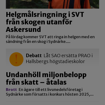
Helgmålsringning i SVT
från skogen utanför
Askersund
På lördag kommer SVT att ringa in helgen med en
sändning från en skog i Sydnärke.…
Debatt
Låt SAO ersätta PRAO i
Hallsbergs högstadieskolor
Undanhöll miljonbelopp
från skatt – åtalas
Brott
En ägare till ett livsmedelsföretag i
Sydnärke som försatts i konkurs hösten 2025,…