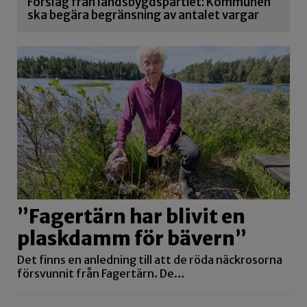
Förslag från landsbygdspartiet: Kommunen
ska begära begränsning av antalet vargar
”Fagertärn har blivit en
plaskdamm för bävern”
Det finns en anledning till att de röda näckrosorna
försvunnit från Fagertärn. De…