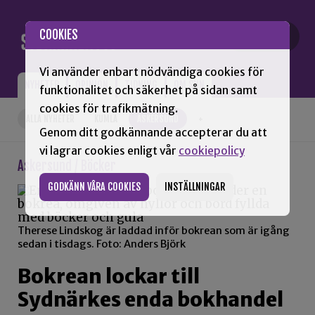
Gå till innehåll
COOKIES
Vi använder enbart nödvändiga cookies för
NYHETER
OPINION
TIDNING
OM SNN
funktionalitet och säkerhet på sidan samt
cookies för trafikmätning.
ALLA NYHETER
KUMLA
ASKERSUND
+
Genom ditt godkännande accepterar du att
vi lagrar cookies enligt vår
cookiepolicy
Askersund / Böcker
GODKÄNN VÅRA COOKIES
INSTÄLLNINGAR
Therese Lindskog är laddad inför bokrean som är igång
sedan i tisdags. Foto: Anders Björk
Bokrean lockar till
Sydnärkes enda bokhandel