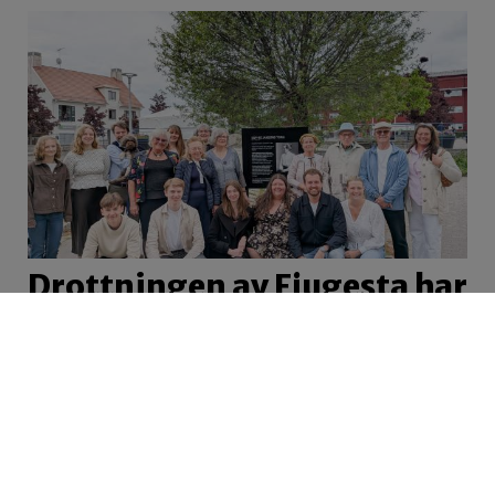
Drottningen av Fjugesta har
fått ett eget torg – se
hennes egna bilder
Nu kommer minnet av porträtt- och
reportagefotografen Sophie Janson att leva
vidare…