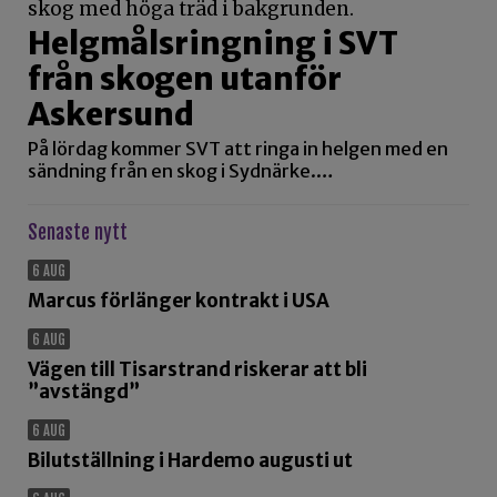
Helgmålsringning i SVT
från skogen utanför
Askersund
På lördag kommer SVT att ringa in helgen med en
sändning från en skog i Sydnärke.…
Senaste nytt
6 AUG
Marcus förlänger kontrakt i USA
6 AUG
Vägen till Tisarstrand riskerar att bli
”avstängd”
6 AUG
Bilutställning i Hardemo augusti ut