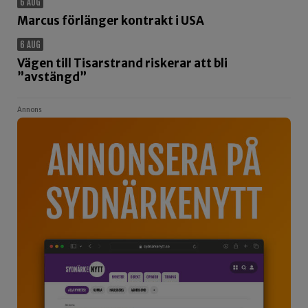
6 AUG
Marcus förlänger kontrakt i USA
6 AUG
Vägen till Tisarstrand riskerar att bli
”avstängd”
Annons