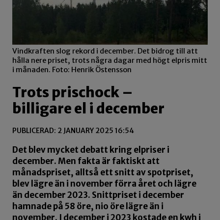
Vindkraften slog rekord i december. Det bidrog till att
hålla nere priset, trots några dagar med högt elpris mitt
i månaden. Foto: Henrik Östensson
Trots prischock –
billigare el i december
PUBLICERAD: 2 JANUARY 2025 16:54
Det blev mycket debatt kring elpriser i
december. Men fakta är faktiskt att
månadspriset, alltså ett snitt av spotpriset,
blev lägre än i november förra året och lägre
än december 2023. Snittpriset i december
hamnade på 58 öre, nio öre lägre än i
november. I december i 2023 kostade en kwh i