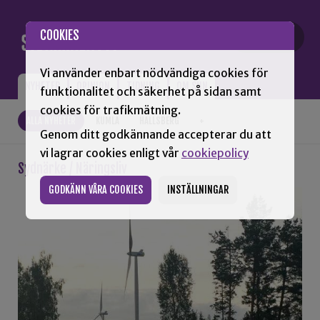
Gå till innehåll
COOKIES
Vi använder enbart nödvändiga cookies för
NYHETER
OPINION
TIDNING
OM SNN
funktionalitet och säkerhet på sidan samt
cookies för trafikmätning.
ALLA NYHETER
KUMLA
HALLSBERG
+
Genom ditt godkännande accepterar du att
vi lagrar cookies enligt vår
cookiepolicy
Sydnärke / Näringsliv
GODKÄNN VÅRA COOKIES
INSTÄLLNINGAR