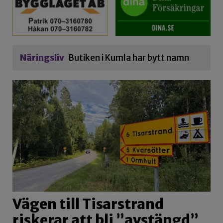
Näringsliv
Butiken i Kumla har bytt namn
Vägen till Tisarstrand
riskerar att bli ”avstängd”