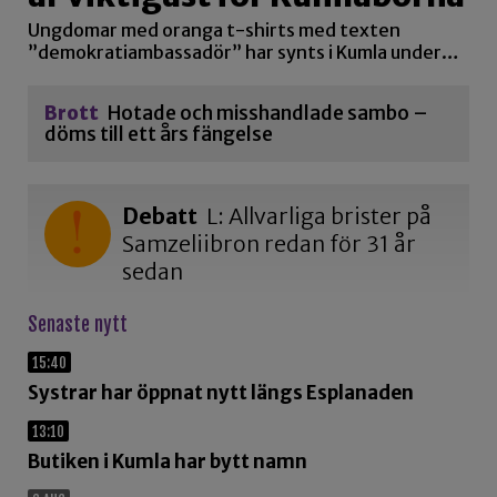
Ungdomar med oranga t-shirts med texten
”demokratiambassadör” har synts i Kumla under…
Brott
Hotade och misshandlade sambo –
döms till ett års fängelse
Debatt
L: Allvarliga brister på
Samzeliibron redan för 31 år
sedan
Senaste nytt
15:40
Systrar har öppnat nytt längs Esplanaden
13:10
Butiken i Kumla har bytt namn