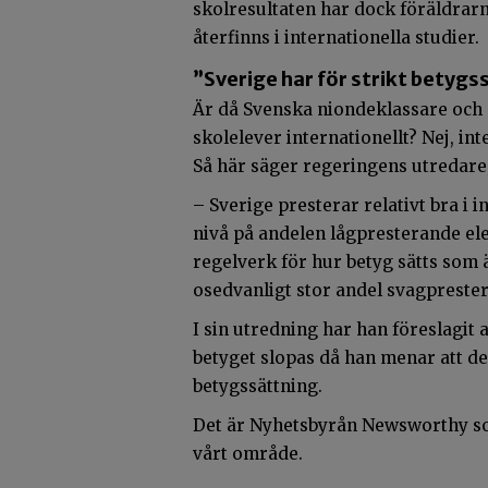
skolresultaten har dock föräldrar
återfinns i internationella studier.
”Sverige har för strikt betyg
Är då Svenska niondeklassare och
skolelever internationellt? Nej, int
Så här säger regeringens utredare
– Sverige presterar relativt bra i 
nivå på andelen lågpresterande elev
regelverk för hur betyg sätts som ä
osedvanligt stor andel svagpreste
I sin utredning har han föreslagit
betyget slopas då han menar att de
betygssättning.
Det är Nyhetsbyrån Newsworthy som
vårt område.