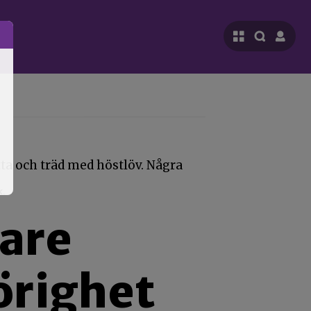
k.
are
örighet