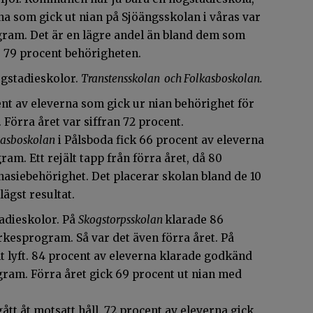
rna som gick ut nian på Sjöängsskolan i våras var
gram. Det är en lägre andel än bland dem som
e 79 procent behörigheten.
gstadieskolor.
Transtensskolan och Folkasboskolan.
nt av eleverna som gick ur nian behörighet för
Förra året var siffran 72 procent.
kasboskolan
i Pålsboda fick 66 procent av eleverna
m. Ett rejält tapp från förra året, då 80
siebehörighet. Det placerar skolan bland de 10
ägst resultat.
adieskolor. På
Skogstorpsskolan
klarade 86
kesprogram. Så var det även förra året. På
ält lyft. 84 procent av eleverna klarade godkänd
ram. Förra året gick 69 procent ut nian med
tt åt motsatt håll. 72 procent av eleverna gick