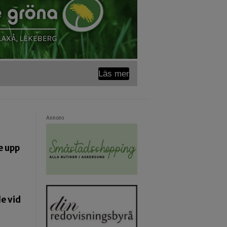
Läs mer
Annons
e upp
e vid