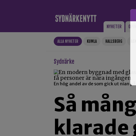
Gå till innehåll
NYHETER
OPI
ALLA NYHETER
KUMLA
HALLSBERG
AS
Sydnärke
En hög andel av de som gick ut nian p
Så mång
klarade