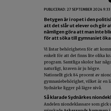
PUBLICERAD: 27 SEPTEMBER 2024 9:33
Betygen är i ropet i den politi
att det slår ut elever och gör a
nämligen göra att man inte bli
för att söka till gymnasiet ökar
Vi listar behörigheten för att kom
enkelt för att det finns lite olika
program. Samtliga skolor har något
naturligt, kraven är ju högre.
Nationellt gick 84 procent av nio
gymnasiebehörighet, vilket är en läg
Sydnärke ligger på lägre nivå.
Så klarade Sydnärkes niondek
Andelen niondeklassare som gick
minskade
Askersunds kommun
i