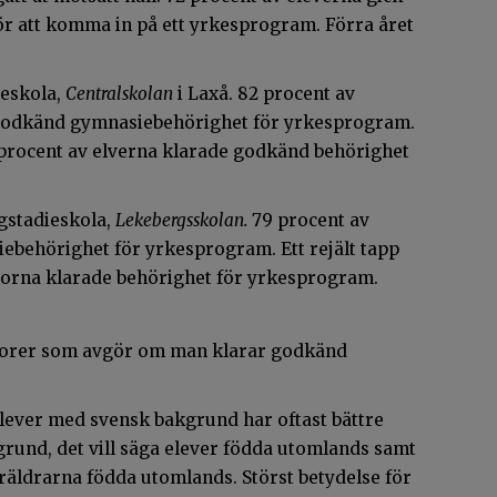
r att komma in på ett yrkesprogram. Förra året
ieskola,
Centralskolan
i Laxå. 82 procent av
d godkänd gymnasiebehörighet för yrkesprogram.
 71 procent av elverna klarade godkänd behörighet
gstadieskola,
Lekebergsskolan.
79 procent av
behörighet för yrkesprogram. Ett rejält tapp
niorna klarade behörighet för yrkesprogram.
aktorer som avgör om man klarar godkänd
 Elever med svensk bakgrund har oftast bättre
grund, det vill säga elever födda utomlands samt
räldrarna födda utomlands. Störst betydelse för