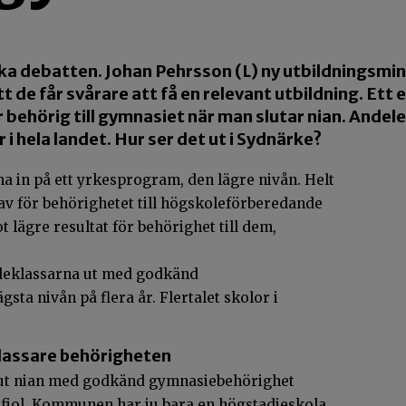
ska debatten. Johan Pehrsson (L) ny utbildningsminis
tt de får svårare att få en relevant utbildning. Ett e
r behörig till gymnasiet när man slutar nian. Andel
 i hela landet. Hur ser det ut i Sydnärke?
ma in på ett yrkesprogram, den lägre nivån. Helt
 krav för behörighetet till högskoleförberedande
 lägre resultat för behörighet till dem,
ndeklassarna ut med godkänd
sta nivån på flera år. Flertalet skolor i
lassare behörigheten
 ut nian med godkänd gymnasiebehörighet
 fjol. Kommunen har ju bara en högstadieskola,