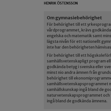
HENRIK ÖSTENSSON
Om gymnasiebehörighet
För behörighet till ett yrkesprogr
vårdprogrammet, krävs godkända b
engelska och matematik samt mins
lägsta nivån för ett nationellt gym
inte har den behörigheten hänvisas
För behörighet till ett högskolef
samhällsvetenskapligt program e
godkända betyg i svenska eller s
minst nio andra ämnen från grunds
behörighet till ekonomiprogramm
samhällsvetenskapsprogrammet mås
samhällskunskap ingå bland de god
naturvetenskapsprogrammet och t
ingå bland de godkända ämnena.