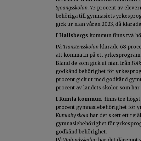
Sjöängsskolan
. 73 procent av eleve
behöriga till gymnasiets yrkespro
gick ur nian våren 2023, då klarad
I Hallsbergs
kommun finns två hö
På
Transtensskolan
klarade 68 proce
att komma in på ett yrkesprogram. 
Bland de som gick ut nian från
Fol
godkänd behörighet för yrkesprogra
procent gick ut med godkänd gymna
procent av landets skolor som har l
I Kumla kommun
finns tre högst
procent gymnasiebehörighet för yr
Kumlaby skola
har det skett ett rej
gymnasiebehörighet för yrkesprog
godkänd behörighet.
På
Vialundsskolan
har det däremot gå