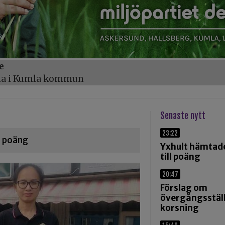
e
öna i Kumla kommun
Senaste nytt
23:22
l poäng
Yxhult hämtad
till poäng
20:47
Förslag om
övergångsställ
korsning