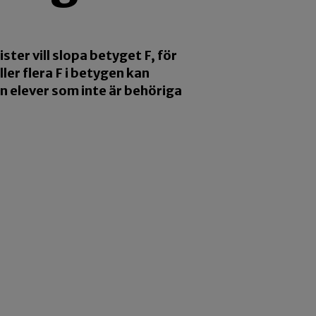
ter vill slopa betyget F, för
ller flera F i betygen kan
en elever som inte är behöriga