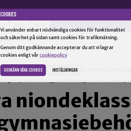
COOKIES
NION
TIDNING
OM SNN
Vi använder enbart nödvändiga cookies för funktionalitet
och säkerhet på sidan samt cookies för trafikmätning.
KERSUND
+
Genom ditt godkännande accepterar du att vi lagrar
cookies enligt vår
cookiepolicy
GODKÄNN VÅRA COOKIES
INSTÄLLNINGAR
å Skogstorpsskolan klara gymnasiebehörighet. Foto: Anders Björ
a niondeklass
 gymnasiebeh