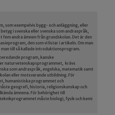
am, som exempelvis bygg- och anläggning, eller
etyg i svenska eller svenska som andraspråk,
t fem andra ämnen från grundskolan. Det är den
nasieprogram, den som vi listar i artikeln. Om man
 man till så kallade introduktionsprogram.
örberedande program, kanske
ller naturvetenskapsprogrammet, krävs
venska som andraspråk, engelska, matematik samt
kolan eller motsvarande utbildning. För
et, humanistiska programmet och
te geografi, historia, religionskunskap och
kända ämnena. För behörighet till
eknikprogrammet måste biologi, fysik och kemi