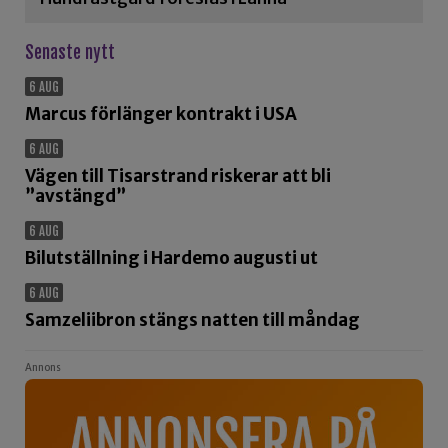
Senaste nytt
6 AUG
Marcus förlänger kontrakt i USA
6 AUG
Vägen till Tisarstrand riskerar att bli
”avstängd”
6 AUG
Bilutställning i Hardemo augusti ut
6 AUG
Samzeliibron stängs natten till måndag
Annons