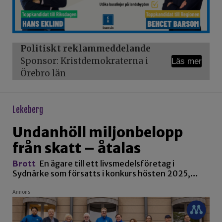
Politiskt reklammeddelande
Sponsor: Kristdemokraterna i
Läs mer
Örebro län
lekeberg
Undanhöll miljonbelopp
från skatt – åtalas
Brott
En ägare till ett livsmedelsföretag i
Sydnärke som försatts i konkurs hösten 2025,…
Annons