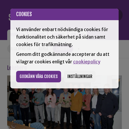
Gå till innehåll
COOKIES
Vi använder enbart nödvändiga cookies för
NYHETER
OPINION
TIDNING
OM SNN
funktionalitet och säkerhet på sidan samt
cookies för trafikmätning.
ALLA NYHETER
KUMLA
LEKEBERG
+
Genom ditt godkännande accepterar du att
vi lagrar cookies enligt vår
cookiepolicy
Lekeberg
GODKÄNN VÅRA COOKIES
INSTÄLLNINGAR