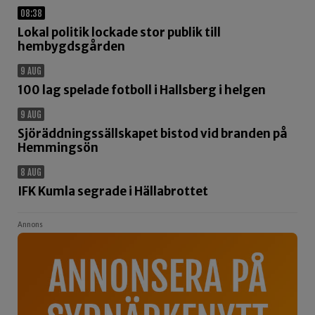
08:38
Lokal politik lockade stor publik till
hembygdsgården
9 AUG
100 lag spelade fotboll i Hallsberg i helgen
9 AUG
Sjöräddningssällskapet bistod vid branden på
Hemmingsön
8 AUG
IFK Kumla segrade i Hällabrottet
Annons