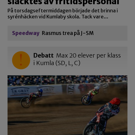
släcktes av fritidspersonal
På torsdagseftermiddagen började det brinna i
syrénhäcken vid Kumlaby skola. Tack vare…
Speedway
Rasmus trea på J-SM
Debatt
Max 20 elever per klass
i Kumla (SD, L, C)