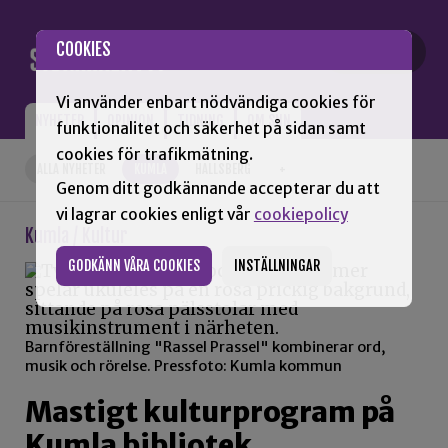
Gå till innehåll
COOKIES
Vi använder enbart nödvändiga cookies för
NYHETER
OPINION
TIDNING
OM SNN
funktionalitet och säkerhet på sidan samt
cookies för trafikmätning.
ALLA NYHETER
KUMLA
HALLSBERG
+
Genom ditt godkännande accepterar du att
vi lagrar cookies enligt vår
cookiepolicy
Kumla / Kultur
GODKÄNN VÅRA COOKIES
INSTÄLLNINGAR
Barnföreställning "Rassel Prassel" kombinerar ord,
musik och rörelse. Pressfoto: Kumla kommun
Mastigt kulturprogram på
Kumla bibliotek