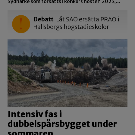
Sydnärke som försatts i konkurs hösten 2025,…
Debatt
Låt SAO ersätta PRAO i
Hallsbergs högstadieskolor
Intensiv fas i
dubbelspårsbygget under
sommaren