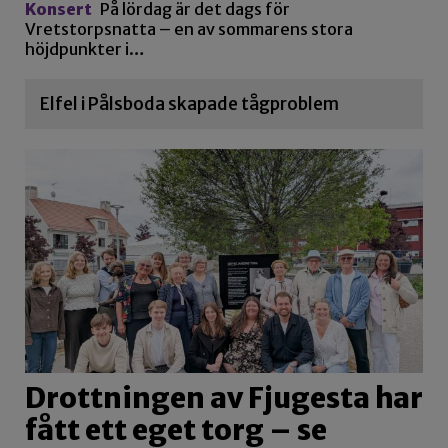
Konsert
På lördag är det dags för
Vretstorpsnatta – en av sommarens stora
höjdpunkter i…
Elfel i Pålsboda skapade tågproblem
Drottningen av Fjugesta har
fått ett eget torg – se