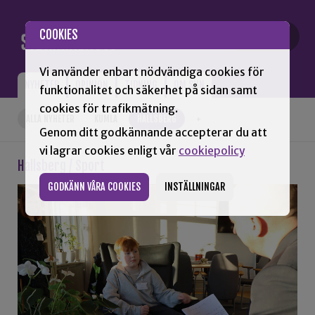
Gå till innehåll
COOKIES
Vi använder enbart nödvändiga cookies för
NYHETER
OPINION
TIDNING
OM SNN
funktionalitet och säkerhet på sidan samt
cookies för trafikmätning.
ALLA NYHETER
KUMLA
HALLSBERG
+
Genom ditt godkännande accepterar du att
vi lagrar cookies enligt vår
cookiepolicy
Hallsberg / Sport
GODKÄNN VÅRA COOKIES
INSTÄLLNINGAR