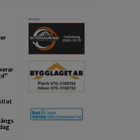
Annons
ger
kerar
gd”
ti ut
tängs
ndag