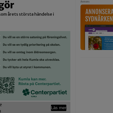
gör
Annons
om årets största händelse i
e
Läs mer
a