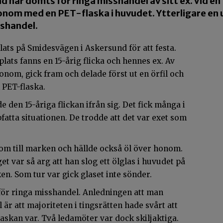
nd har dömts för ringa misshandel av sitt ex. Vid e
nom med en PET-flaska i huvudet. Ytterligare en u
sshandel.
ats på Smidesvägen i Askersund för att festa.
plats fanns en 15-årig flicka och hennes ex. Av
nom, gick fram och delade först ut en örfil och
 PET-flaska.
e den 15-åriga flickan ifrån sig. Det fick många i
fatta situationen. De trodde att det var exet som
nom till marken och hällde också öl över honom.
t var så arg att han slog ett ölglas i huvudet på
. Som tur var gick glaset inte sönder.
 för ringa misshandel. Anledningen att man
r att majoriteten i tingsrätten hade svårt att
askan var. Två ledamöter var dock skiljaktiga.