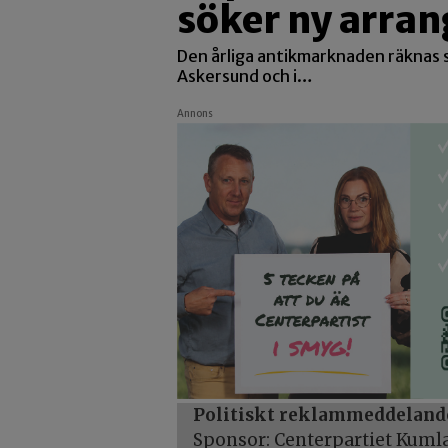
söker ny arran
Den årliga antikmarknaden räknas s
Askersund och i…
Annons
Politiskt reklammeddeland
Sponsor: Centerpartiet Kuml