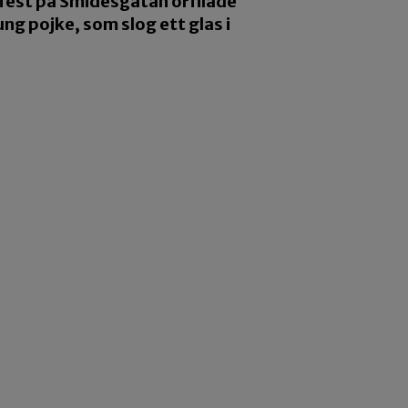
n fest på Smidesgatan örfilade
ng pojke, som slog ett glas i