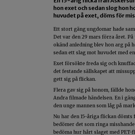
En 15-årig flicka från Askersu
hon exet och sedan slog hon ho
huvudet på exet, döms för mi
Ett stort gäng ungdomar hade saml
Det var den 29 mars förra året. På 
okänd anledning blev hon arg på ho
sedan ett slag mot huvudet med en
Exet försökte freda sig och knuffad
det festande sällskapet att missupp
gett sig på flickan.
Flera gav sig på honom, fällde ho
Andra filmade händelsen. En i gänge
den unge mannen som låg på marken
Nu har den 15-åriga flickan dömts
bedömer det som ringa misshandel ä
bedöma hur hårt slaget med PET-fl