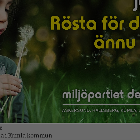
e
öna i Kumla kommun