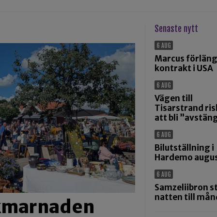
Senaste nytt
6 AUG
Marcus förlän
kontrakt i USA
6 AUG
Vägen till
Tisarstrand ris
att bli ”avstän
6 AUG
Bilutställning i
Hardemo augus
6 AUG
Samzeliibron s
natten till må
ikmarnaden