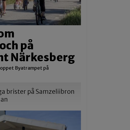
nom
och på
nt Närkesberg
loppet Byatrampet på
iga brister på Samzeliibron
dan