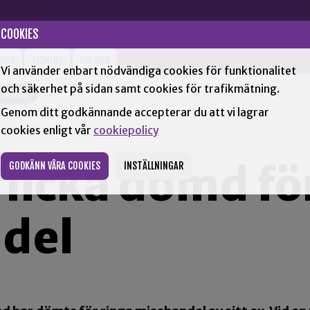
COOKIES
NION
TIDNING
OM SNN
Vi använder enbart nödvändiga cookies för funktionalitet
och säkerhet på sidan samt cookies för trafikmätning.
KERSUND
+
Genom ditt godkännande accepterar du att vi lagrar
cookies enligt vår
cookiepolicy
flicka dömd fö
GODKÄNN VÅRA COOKIES
INSTÄLLNINGAR
del