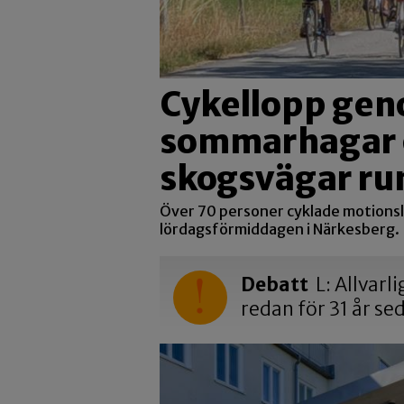
Cykellopp ge
sommarhagar 
skogsvägar ru
Över 70 personer cyklade motions
lördagsförmiddagen i Närkesberg.
Debatt
L: Allvarl
redan för 31 år se