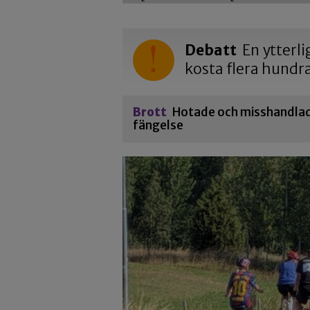
Debatt
En ytterli
kosta flera hundr
Brott
Hotade och misshandlade
fängelse