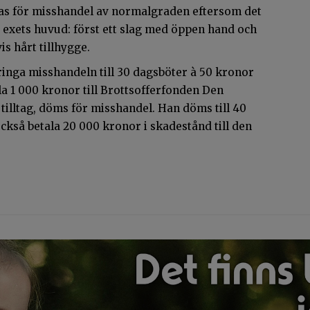
as för misshandel av normalgraden eftersom det
 exets huvud: först ett slag med öppen hand och
is hårt tillhygge.
ringa misshandeln till 30 dagsböter à 50 kronor
la 1 000 kronor till Brottsofferfonden Den
tilltag, döms för misshandel. Han döms till 40
kså betala 20 000 kronor i skadestånd till den