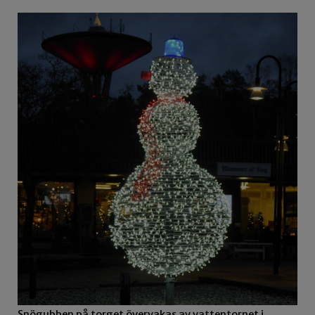
Snögubben på torget övervakas av vattentornet i