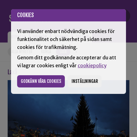
Gå till innehåll
COOKIES
Vi använder enbart nödvändiga cookies för
NYHETER
OPINION
TIDNING
OM SNN
funktionalitet och säkerhet på sidan samt
cookies för trafikmätning.
ALLA NYHETER
KUMLA
LAXÅ
+
Genom ditt godkännande accepterar du att
vi lagrar cookies enligt vår
cookiepolicy
Laxå
GODKÄNN VÅRA COOKIES
INSTÄLLNINGAR