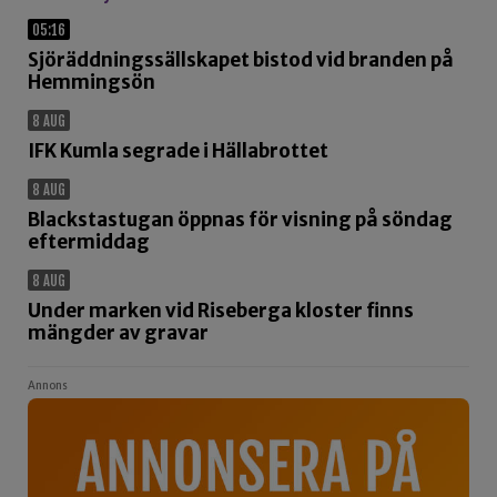
05:16
Sjöräddningssällskapet bistod vid branden på
Hemmingsön
8 AUG
IFK Kumla segrade i Hällabrottet
8 AUG
Blackstastugan öppnas för visning på söndag
eftermiddag
8 AUG
Under marken vid Riseberga kloster finns
mängder av gravar
Annons