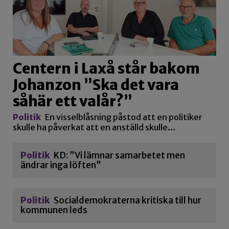
Centern i Laxå står bakom
Johanzon ”Ska det vara
såhär ett valår?”
Politik
En visselblåsning påstod att en politiker
skulle ha påverkat att en anställd skulle…
Politik
KD: ”Vi lämnar samarbetet men
ändrar inga löften”
Politik
Socialdemokraterna kritiska till hur
kommunen leds