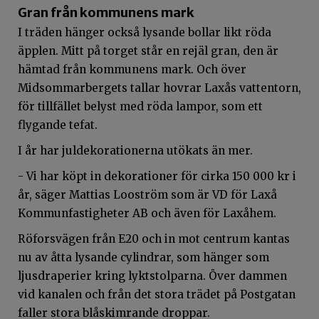
Gran från kommunens mark
I träden hänger också lysande bollar likt röda
äpplen. Mitt på torget står en rejäl gran, den är
hämtad från kommunens mark. Och över
Midsommarbergets tallar hovrar Laxås vattentorn,
för tillfället belyst med röda lampor, som ett
flygande tefat.
I år har juldekorationerna utökats än mer.
- Vi har köpt in dekorationer för cirka 150 000 kr i
år, säger Mattias Looström som är VD för Laxå
Kommunfastigheter AB och även för Laxåhem.
Röforsvägen från E20 och in mot centrum kantas
nu av åtta lysande cylindrar, som hänger som
ljusdraperier kring lyktstolparna. Över dammen
vid kanalen och från det stora trädet på Postgatan
faller stora blåskimrande droppar.