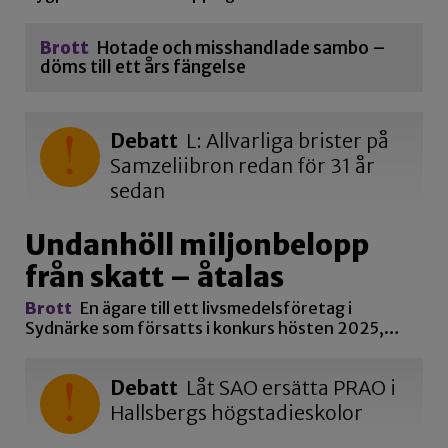
Brott
Hotade och misshandlade sambo –
döms till ett års fängelse
Debatt
L: Allvarliga brister på
Samzeliibron redan för 31 år
sedan
Undanhöll miljonbelopp
från skatt – åtalas
Brott
En ägare till ett livsmedelsföretag i
Sydnärke som försatts i konkurs hösten 2025,…
Debatt
Låt SAO ersätta PRAO i
Hallsbergs högstadieskolor