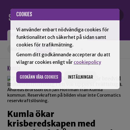
Gå till innehåll
COOKIES
Vi använder enbart nödvändiga cookies för
NYHETER
OPINION
TIDNING
OM SNN
funktionalitet och säkerhet på sidan samt
cookies för trafikmätning.
ALLA NYHETER
KUMLA
HALLSBERG
+
Genom ditt godkännande accepterar du att
vi lagrar cookies enligt vår
cookiepolicy
Kumla
GODKÄNN VÅRA COOKIES
INSTÄLLNINGAR
Andreas Brorsson och Jan Hoffman från Kumla
kommun. Reservkraften på bilden visar inte Coromatics
reservkraftslösning.
Kumla ökar
krisberedskapen med