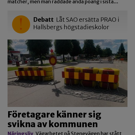
matcher, men man räddade ändå poäng i sista…
Debatt
Låt SAO ersätta PRAO i
Hallsbergs högstadieskolor
Företagare känner sig
svikna av kommunen
Näringsliv
Vägarbetet på Stenevägen har stått