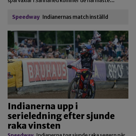
spårväxlar i Sannahed kommer de närmaste…
Speedway
Indianernas match inställd
Indianerna upp i
serieledning efter sjunde
raka vinsten
Speedway
Indianerna tog sjunde raka segern när