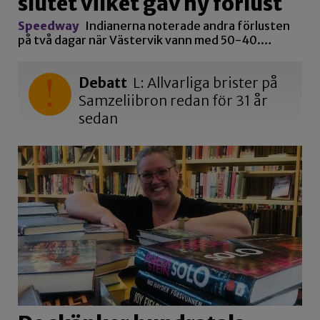
slutet vilket gav ny förlust
Speedway
Indianerna noterade andra förlusten
på två dagar när Västervik vann med 50-40.…
Debatt
L: Allvarliga brister på
Samzeliibron redan för 31 år
sedan