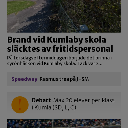
Brand vid Kumlaby skola
släcktes av fritidspersonal
På torsdagseftermiddagen började det brinna i
syrénhäcken vid Kumlaby skola. Tack vare…
Speedway
Rasmus trea på J-SM
Debatt
Max 20 elever per klass
i Kumla (SD, L, C)