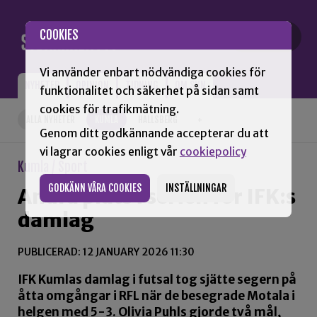
Gå till innehåll
COOKIES
Vi använder enbart nödvändiga cookies för
NYHETER
OPINION
TIDNING
OM SNN
funktionalitet och säkerhet på sidan samt
cookies för trafikmätning.
ALLA NYHETER
KUMLA
HALLSBERG
+
Genom ditt godkännande accepterar du att
vi lagrar cookies enligt vår
cookiepolicy
Kumla / Sport
GODKÄNN VÅRA COOKIES
INSTÄLLNINGAR
Andra plats i serien för IFK:s
damlag
PUBLICERAD: 12 JANUARY 2026 11:30
IFK Kumlas damlag i futsal tog sjätte segern på
åtta omgångar i RFL när de besegrade Motala i
helgen med 5-3. Olivia Puhls gjorde två mål,