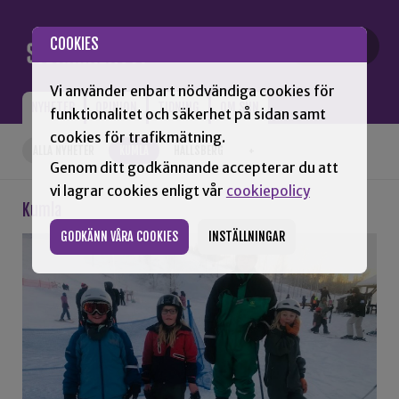
Gå till innehåll
COOKIES
Vi använder enbart nödvändiga cookies för
NYHETER
OPINION
TIDNING
OM SNN
funktionalitet och säkerhet på sidan samt
cookies för trafikmätning.
ALLA NYHETER
KUMLA
HALLSBERG
+
Genom ditt godkännande accepterar du att
vi lagrar cookies enligt vår
cookiepolicy
Kumla
GODKÄNN VÅRA COOKIES
INSTÄLLNINGAR