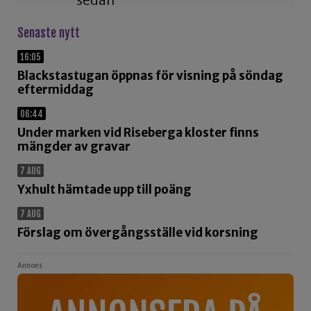
Senaste nytt
16:05
Blackstastugan öppnas för visning på söndag
eftermiddag
06:44
Under marken vid Riseberga kloster finns
mängder av gravar
7 AUG
Yxhult hämtade upp till poäng
7 AUG
Förslag om övergångsställe vid korsning
Annons