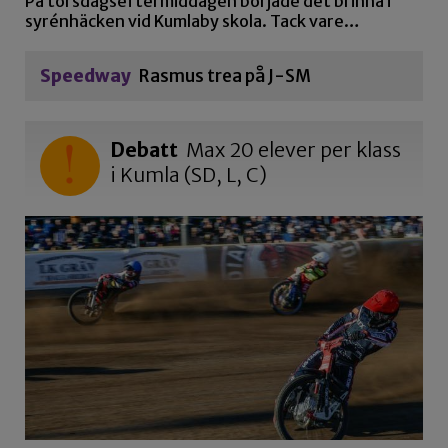
På torsdagseftermiddagen började det brinna i
syrénhäcken vid Kumlaby skola. Tack vare…
Speedway
Rasmus trea på J-SM
Debatt
Max 20 elever per klass
i Kumla (SD, L, C)