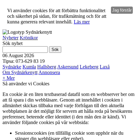
Vi använder cookies för att förbättra funktionalitet
Jag förstår
och säkerhet på sidan, för trafikmätning och för att
kunna generera relevant innehåll.
Läs mer
Nyheter
Krönikor
Sök nyhet
06 August 2026
Tipsa: 073-629 83 19
Sydnärke
Kumla
Hallsberg
Askersund
Lekeberg
Laxå
Om Sydnärkenytt
Annonsera
+ Mer
Så använder vi Cookies
En cookie är en liten textbaserad datafil som en webbserver ber om
att få spara i din webbläsare. Genom att innehållet i cookien i
allmänhet skickas tillbaka med varje förfrågan till den aktuella
webbplatsen är det möjligt för servern att hålla reda på besökarens
preferenser, beteende eller identitet (i den mån den är känd). Vi
använder följande cookies på vår webbsida:
Sessionscookies (en tillfällig cookie som upphör när du
stänger din webbläsare eller enhet).