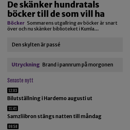
De skänker hundratals
böcker till de som vill ha
Böcker
Sommarens utgallring av böcker är snart
över och nu skänker biblioteket i Kumla…
Den skylten är passé
Utryckning
Brand i pannrum på morgonen
Senaste nytt
12:03
Bilutställning i Hardemo augusti ut
11:41
Samzliibron stängs natten till måndag
09:58