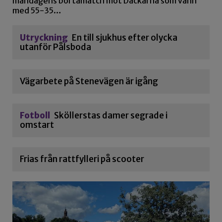
måndagens bortamatch mot Dackarna som vann
med 55-35…
Utryckning
En till sjukhus efter olycka
utanför Pålsboda
Vägarbete på Stenevägen är igång
Fotboll
Sköllerstas damer segrade i
omstart
Frias från rattfylleri på scooter