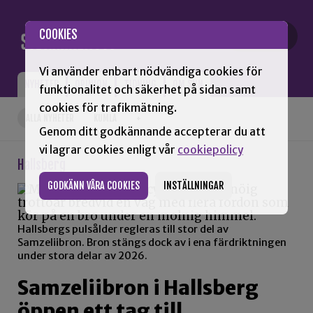
Gå till innehåll
COOKIES
Vi använder enbart nödvändiga cookies för
NYHETER
OPINION
TIDNING
OM SNN
funktionalitet och säkerhet på sidan samt
cookies för trafikmätning.
ALLA NYHETER
KUMLA
+
Genom ditt godkännande accepterar du att
vi lagrar cookies enligt vår
cookiepolicy
Hallsberg
GODKÄNN VÅRA COOKIES
INSTÄLLNINGAR
Hallsbergs pulsålder regleras till stor del av
Samzeliibron. Bron stängs dock av i ena färdriktningen
under stora delar av 2026.
Samzeliibron i Hallsberg
öppen ett tag till