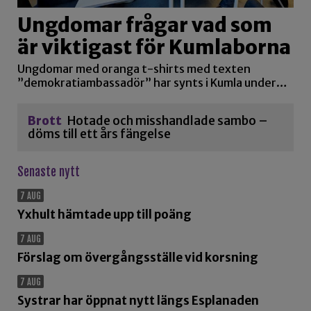
Ungdomar frågar vad som
är viktigast för Kumlaborna
Ungdomar med oranga t-shirts med texten
”demokratiambassadör” har synts i Kumla under…
Brott
Hotade och misshandlade sambo –
döms till ett års fängelse
Senaste nytt
7 AUG
Yxhult hämtade upp till poäng
7 AUG
Förslag om övergångsställe vid korsning
7 AUG
Systrar har öppnat nytt längs Esplanaden