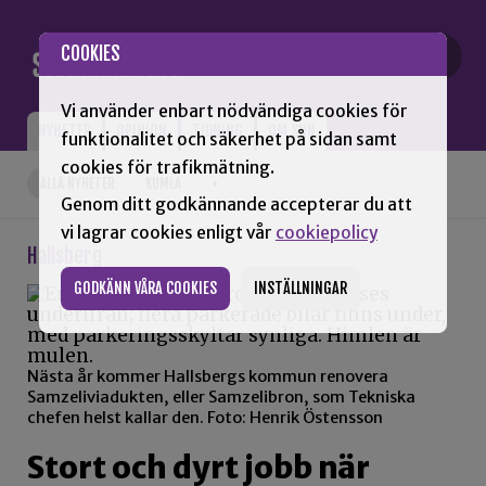
Gå till innehåll
COOKIES
Vi använder enbart nödvändiga cookies för
NYHETER
OPINION
TIDNING
OM SNN
funktionalitet och säkerhet på sidan samt
cookies för trafikmätning.
ALLA NYHETER
KUMLA
+
Genom ditt godkännande accepterar du att
vi lagrar cookies enligt vår
cookiepolicy
Hallsberg
GODKÄNN VÅRA COOKIES
INSTÄLLNINGAR
Nästa år kommer Hallsbergs kommun renovera
Samzeliviadukten, eller Samzelibron, som Tekniska
chefen helst kallar den. Foto: Henrik Östensson
Stort och dyrt jobb när