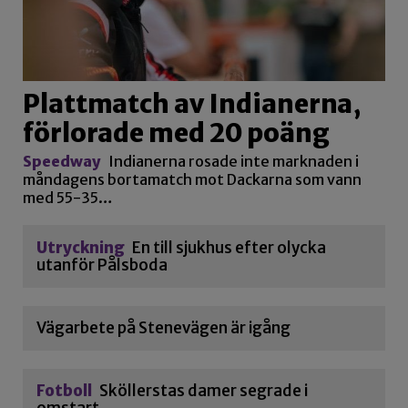
Plattmatch av Indianerna,
förlorade med 20 poäng
Speedway
Indianerna rosade inte marknaden i
måndagens bortamatch mot Dackarna som vann
med 55-35…
Utryckning
En till sjukhus efter olycka
utanför Pålsboda
Vägarbete på Stenevägen är igång
Fotboll
Sköllerstas damer segrade i