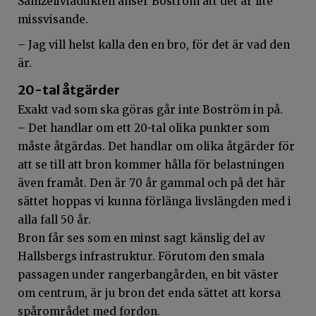
Samzeliviadukten anser Boström att det är lite
missvisande.
– Jag vill helst kalla den en bro, för det är vad den
är.
20-tal åtgärder
Exakt vad som ska göras går inte Boström in på.
– Det handlar om ett 20-tal olika punkter som
måste åtgärdas. Det handlar om olika åtgärder för
att se till att bron kommer hålla för belastningen
även framåt. Den är 70 år gammal och på det här
sättet hoppas vi kunna förlänga livslängden med i
alla fall 50 år.
Bron får ses som en minst sagt känslig del av
Hallsbergs infrastruktur. Förutom den smala
passagen under rangerbangården, en bit väster
om centrum, är ju bron det enda sättet att korsa
spårområdet med fordon.