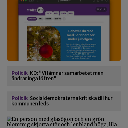
Politik
KD: ”Vi lämnar samarbetet men
ändrar inga löften”
Politik
Socialdemokraterna kritiska till hur
kommunen leds