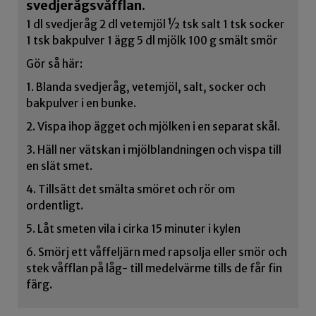
svedjerågsvåfflan.
1 dl svedjeråg 2 dl vetemjöl ½ tsk salt 1 tsk socker
1 tsk bakpulver 1 ägg 5 dl mjölk 100 g smält smör
Gör så här:
1. Blanda svedjeråg, vetemjöl, salt, socker och
bakpulver i en bunke.
2. Vispa ihop ägget och mjölken i en separat skål.
3. Häll ner vätskan i mjölblandningen och vispa till
en slät smet.
4. Tillsätt det smälta smöret och rör om
ordentligt.
5. Låt smeten vila i cirka 15 minuter i kylen
6. Smörj ett våffeljärn med rapsolja eller smör och
stek våfflan på låg- till medelvärme tills de får fin
färg.