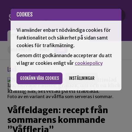
Gå till innehåll
COOKIES
Vi använder enbart nödvändiga cookies för
NYHETER
OPINION
TIDNING
OM SNN
funktionalitet och säkerhet på sidan samt
cookies för trafikmätning.
ALLA NYHETER
KUMLA
LAXÅ
+
Genom ditt godkännande accepterar du att
vi lagrar cookies enligt vår
cookiepolicy
Laxå
GODKÄNN VÅRA COOKIES
INSTÄLLNINGAR
Foto av en variant av våffla som serveras i sommar.
Våffeldagen: recept från
sommarens kommande
”Våffleria”