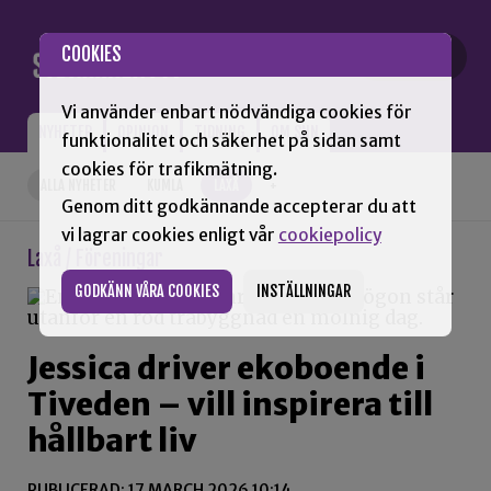
Gå till innehåll
COOKIES
Vi använder enbart nödvändiga cookies för
NYHETER
OPINION
TIDNING
OM SNN
funktionalitet och säkerhet på sidan samt
cookies för trafikmätning.
ALLA NYHETER
KUMLA
LAXÅ
+
Genom ditt godkännande accepterar du att
vi lagrar cookies enligt vår
cookiepolicy
Laxå / Föreningar
GODKÄNN VÅRA COOKIES
INSTÄLLNINGAR
Jessica driver ekoboende i
Tiveden – vill inspirera till
hållbart liv
PUBLICERAD: 17 MARCH 2026 10:14