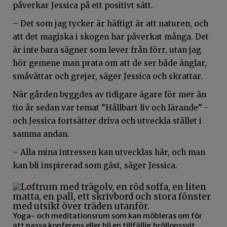
påverkar Jessica på ett positivt sätt.
– Det som jag tycker är häftigt är att naturen, och
att det magiska i skogen har påverkat många. Det
är inte bara sägner som lever från förr, utan jag
hör gemene man prata om att de ser både änglar,
småvättar och grejer, säger Jessica och skrattar.
När gården byggdes av tidigare ägare för mer än
tio år sedan var temat ”Hållbart liv och lärande” -
och Jessica fortsätter driva och utveckla stället i
samma andan.
– Alla mina intressen kan utvecklas här, och man
kan bli inspirerad som gäst, säger Jessica.
Yoga- och meditationsrum som kan möbleras om för
att passa konferens eller bli en tillfällig bröllopssvit.