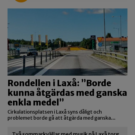
Rondellen i Laxå: ”Borde
kunna åtgärdas med ganska
enkla medel”
Cirkulationsplatsen i Laxå syns dåligt och
problemet borde gå att åtgärda med ganska…
Två sommarkvällar med musik på Laxå torg