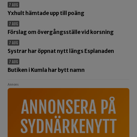
7 AUG
Yxhult hämtade upp till poäng
7 AUG
Förslag om övergångsställe vid korsning
7 AUG
Systrar har öppnat nytt längs Esplanaden
7 AUG
Butiken i Kumla har bytt namn
Annons