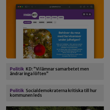
Politik
KD: ”Vi lämnar samarbetet men
ändrar inga löften”
Politik
Socialdemokraterna kritiska till hur
kommunen leds