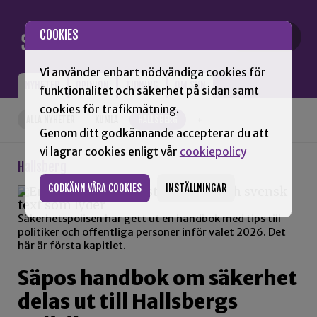
Gå till innehåll
COOKIES
Vi använder enbart nödvändiga cookies för
NYHETER
OPINION
TIDNING
OM SNN
funktionalitet och säkerhet på sidan samt
cookies för trafikmätning.
ALLA NYHETER
KUMLA
HALLSBERG
+
Genom ditt godkännande accepterar du att
vi lagrar cookies enligt vår
cookiepolicy
Hallsberg
GODKÄNN VÅRA COOKIES
INSTÄLLNINGAR
Säkerhetspolisen har gett ut en handbok med tips till
politiker och offentliga personer inför valet 2026. Det
här är första kapitlet.
Säpos handbok om säkerhet
delas ut till Hallsbergs