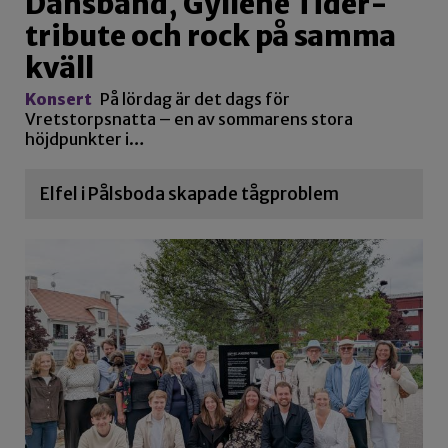
Dansband, Gyllene Tider-
tribute och rock på samma
kväll
Konsert
På lördag är det dags för
Vretstorpsnatta – en av sommarens stora
höjdpunkter i…
Elfel i Pålsboda skapade tågproblem