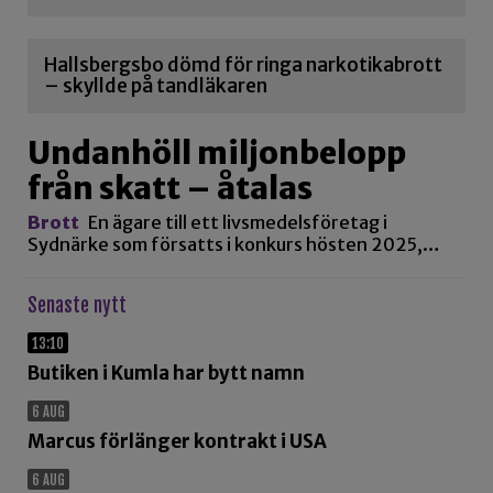
Hallsbergsbo dömd för ringa narkotikabrott
– skyllde på tandläkaren
Undanhöll miljonbelopp
från skatt – åtalas
Brott
En ägare till ett livsmedelsföretag i
Sydnärke som försatts i konkurs hösten 2025,…
Senaste nytt
13:10
Butiken i Kumla har bytt namn
6 AUG
Marcus förlänger kontrakt i USA
6 AUG