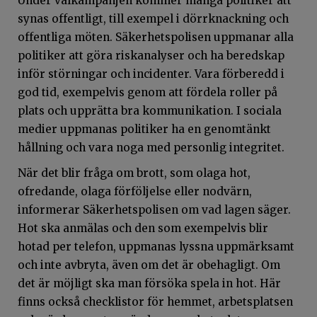
Under valkampanjen kommer många politiker att
synas offentligt, till exempel i dörrknackning och
offentliga möten. Säkerhetspolisen uppmanar alla
politiker att göra riskanalyser och ha beredskap
inför störningar och incidenter. Vara förberedd i
god tid, exempelvis genom att fördela roller på
plats och upprätta bra kommunikation. I sociala
medier uppmanas politiker ha en genomtänkt
hållning och vara noga med personlig integritet.
När det blir fråga om brott, som olaga hot,
ofredande, olaga förföljelse eller nodvärn,
informerar Säkerhetspolisen om vad lagen säger.
Hot ska anmälas och den som exempelvis blir
hotad per telefon, uppmanas lyssna uppmärksamt
och inte avbryta, även om det är obehagligt. Om
det är möjligt ska man försöka spela in hot. Här
finns också checklistor för hemmet, arbetsplatsen