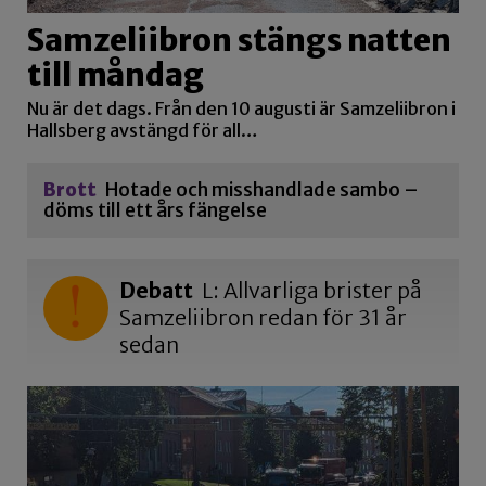
Samzeliibron stängs natten
till måndag
Nu är det dags. Från den 10 augusti är Samzeliibron i
Hallsberg avstängd för all…
Brott
Hotade och misshandlade sambo –
döms till ett års fängelse
Debatt
L: Allvarliga brister på
Samzeliibron redan för 31 år
sedan