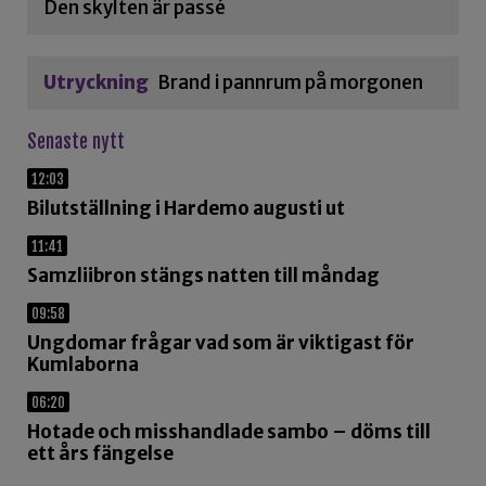
Den skylten är passé
Utryckning
Brand i pannrum på morgonen
Senaste nytt
12:03
Bilutställning i Hardemo augusti ut
11:41
Samzliibron stängs natten till måndag
09:58
Ungdomar frågar vad som är viktigast för
Kumlaborna
06:20
Hotade och misshandlade sambo – döms till
ett års fängelse