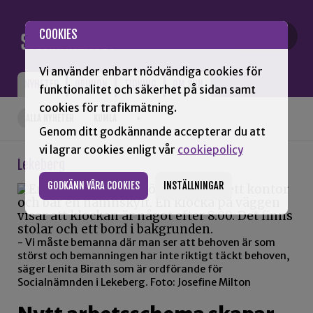
Gå till innehåll
COOKIES
Vi använder enbart nödvändiga cookies för
NYHETER
OPINION
TIDNING
OM SNN
funktionalitet och säkerhet på sidan samt
cookies för trafikmätning.
ALLA NYHETER
KUMLA
+
Genom ditt godkännande accepterar du att
vi lagrar cookies enligt vår
cookiepolicy
Lekeberg
GODKÄNN VÅRA COOKIES
INSTÄLLNINGAR
- Vi måste bemanna där man ser att behoven är som
störst och bemanningen har inte riktigt täckt behoven,
säger Lenita Birath som är ordförande för
Socialnämnden i Lekeberg. Foto: Josefine Milton