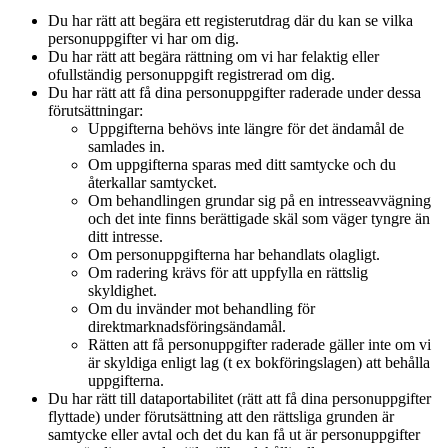
Du har rätt att begära ett registerutdrag där du kan se vilka
personuppgifter vi har om dig.
Du har rätt att begära rättning om vi har felaktig eller
ofullständig personuppgift registrerad om dig.
Du har rätt att få dina personuppgifter raderade under dessa
förutsättningar:
Uppgifterna behövs inte längre för det ändamål de
samlades in.
Om uppgifterna sparas med ditt samtycke och du
återkallar samtycket.
Om behandlingen grundar sig på en intresseavvägning
och det inte finns berättigade skäl som väger tyngre än
ditt intresse.
Om personuppgifterna har behandlats olagligt.
Om radering krävs för att uppfylla en rättslig
skyldighet.
Om du invänder mot behandling för
direktmarknadsföringsändamål.
Rätten att få personuppgifter raderade gäller inte om vi
är skyldiga enligt lag (t ex bokföringslagen) att behålla
uppgifterna.
Du har rätt till dataportabilitet (rätt att få dina personuppgifter
flyttade) under förutsättning att den rättsliga grunden är
samtycke eller avtal och det du kan få ut är personuppgifter