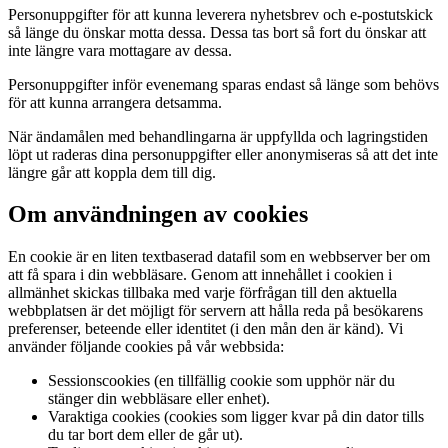
Personuppgifter för att kunna leverera nyhetsbrev och e-postutskick
så länge du önskar motta dessa. Dessa tas bort så fort du önskar att
inte längre vara mottagare av dessa.
Personuppgifter inför evenemang sparas endast så länge som behövs
för att kunna arrangera detsamma.
När ändamålen med behandlingarna är uppfyllda och lagringstiden
löpt ut raderas dina personuppgifter eller anonymiseras så att det inte
längre går att koppla dem till dig.
Om användningen av cookies
En cookie är en liten textbaserad datafil som en webbserver ber om
att få spara i din webbläsare. Genom att innehållet i cookien i
allmänhet skickas tillbaka med varje förfrågan till den aktuella
webbplatsen är det möjligt för servern att hålla reda på besökarens
preferenser, beteende eller identitet (i den mån den är känd). Vi
använder följande cookies på vår webbsida:
Sessionscookies (en tillfällig cookie som upphör när du
stänger din webbläsare eller enhet).
Varaktiga cookies (cookies som ligger kvar på din dator tills
du tar bort dem eller de går ut).