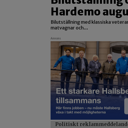
Bilutställning 
Hardemo augus
Bilutställning med klassiska veter
matvagnar och…
Annons
Politiskt reklammeddeland