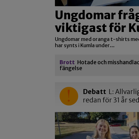
Ungdomar fråg
viktigast för
Ungdomar med oranga t-shirts me
har synts i Kumla under…
Brott
Hotade och misshandlade
fängelse
Debatt
L: Allvarl
redan för 31 år se