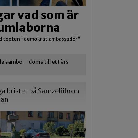
ar vad som är
 Kumlaborna
d texten ”demokratiambassadör”
 sambo – döms till ett års
iga brister på Samzeliibron
dan