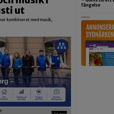
och musik i
– döms till ett 
fängelse
ti ut
Annons
aner kombinerat med musik,
e