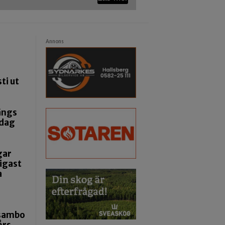
Annons
ti ut
ängs
ndag
gar
igast
a
 sambo