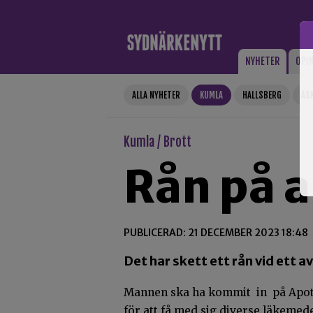
Gå till innehåll
NYHETER
OPI
ALLA NYHETER
KUMLA
HALLSBERG
AS
Kumla / Brott
Rån på 
PUBLICERAD: 21 DECEMBER 2023 18:48
Det har skett ett rån vid ett 
Mannen ska ha kommit in på Apotek
för att få med sig diverse läkemede