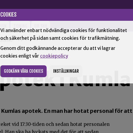
COOKIES
NION
TIDNING
OM SNN
Vi använder enbart nödvändiga cookies för funktionalitet
och säkerhet på sidan samt cookies för trafikmätning.
KERSUND
+
Genom ditt godkännande accepterar du att vi lagrar
cookies enligt vår
cookiepolicy
apotek i Kumla
GODKÄNN VÅRA COOKIES
INSTÄLLNINGAR
av Kumlas apotek. En man har hotat personal för att
et vid 17:30-tiden och sedan hotat personalen
l. Han ska ha lyckats med det för att sedan