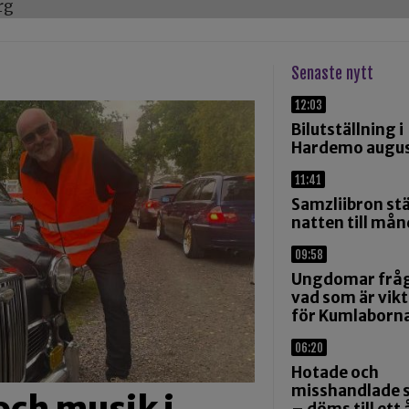
rg
Senaste nytt
12:03
Bilutställning i
Hardemo augus
11:41
Samzliibron st
natten till må
09:58
Ungdomar frå
vad som är vikt
för Kumlaborn
06:20
Hotade och
misshandlade