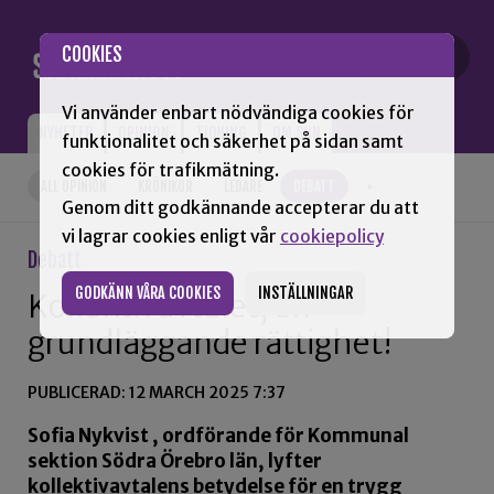
Gå till innehåll
COOKIES
Vi använder enbart nödvändiga cookies för
NYHETER
OPINION
TIDNING
OM SNN
funktionalitet och säkerhet på sidan samt
cookies för trafikmätning.
ALL OPINION
KRÖNIKOR
LEDARE
DEBATT
+
Genom ditt godkännande accepterar du att
vi lagrar cookies enligt vår
cookiepolicy
Debatt
GODKÄNN VÅRA COOKIES
INSTÄLLNINGAR
Kollektivavtalet, en
grundläggande rättighet!
PUBLICERAD: 12 MARCH 2025 7:37
Sofia Nykvist , ordförande för Kommunal
sektion Södra Örebro län, lyfter
kollektivavtalens betydelse för en trygg