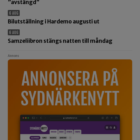
”avstängd”
6 AUG
Bilutställning i Hardemo augusti ut
6 AUG
Samzeliibron stängs natten till måndag
Annons