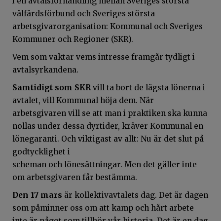
i en avtalsförhandling mellan Sveriges största
välfärdsförbund och Sveriges största
arbetsgivarorganisation: Kommunal och Sveriges
Kommuner och Regioner (SKR).
Vem som vaktar vems intresse framgår tydligt i
avtalsyrkandena.
Samtidigt som SKR
vill ta bort de lägsta lönerna i
avtalet, vill Kommunal höja dem. När
arbetsgivaren vill se att man i praktiken ska kunna
nollas under dessa dyrtider, kräver Kommunal en
lönegaranti. Och viktigast av allt: Nu är det slut på
godtycklighet i
scheman och lönesättningar. Men det gäller inte
om arbetsgivaren får bestämma.
Den 17 mars
är kollektivavtalets dag. Det är dagen
som påminner oss om att kamp och hårt arbete
inte är något som tillhör vår historia. Det är en dag