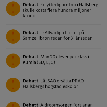
Debatt
En ytterligare bro i Hallsberg
skulle kosta flera hundra miljoner
kronor
Debatt
L: Allvarliga brister på
Samzeliibron redan för 31 år sedan
Debatt
Max 20 elever per klass i
Kumla (SD, L, C)
Debatt
Låt SAO ersätta PRAO i
Hallsbergs högstadieskolor
Debatt
Äldreomsorgen förtjänar