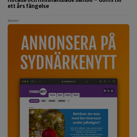
Hotade och misshandlade sambo – döms till
ett års fängelse
Annons