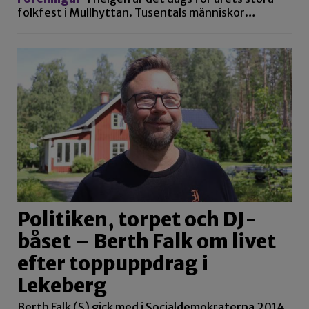
folkfest i Mullhyttan. Tusentals människor…
Politiken, torpet och DJ-
båset – Berth Falk om livet
efter toppuppdrag i
Lekeberg
Berth Falk (S) gick med i Socialdemokraterna 2014