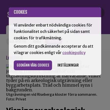
Gå till innehåll
COOKIES
Vi använder enbart nödvändiga cookies för
NYHETER
OPINION
TIDNING
OM SNN
funktionalitet och säkerhet på sidan samt
cookies för trafikmätning.
ALLA NYHETER
KUMLA
LEKEBERG
+
Genom ditt godkännande accepterar du att
vi lagrar cookies enligt vår
cookiepolicy
Lekeberg
GODKÄNN VÅRA COOKIES
INSTÄLLNINGAR
Utgrävningen vid Riseberga kloster förra sommaren.
Foto: Privat