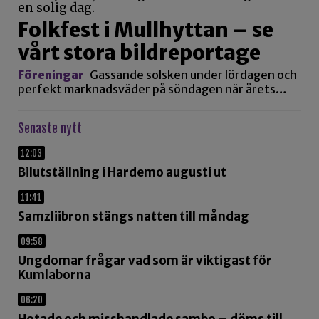
Folkfest i Mullhyttan – se
vårt stora bildreportage
Föreningar
Gassande solsken under lördagen och
perfekt marknadsväder på söndagen när årets…
Senaste nytt
12:03
Bilutställning i Hardemo augusti ut
11:41
Samzliibron stängs natten till måndag
09:58
Ungdomar frågar vad som är viktigast för
Kumlaborna
06:20