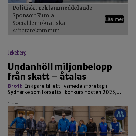
Politiskt reklammeddelande
Sponsor: Kumla
Läs mer
Socialdemokratiska
Arbetarekommun
lekeberg
Undanhöll miljonbelopp
från skatt – åtalas
Brott
En ägare till ett livsmedelsföretag i
Sydnärke som försatts i konkurs hösten 2025,…
Annons