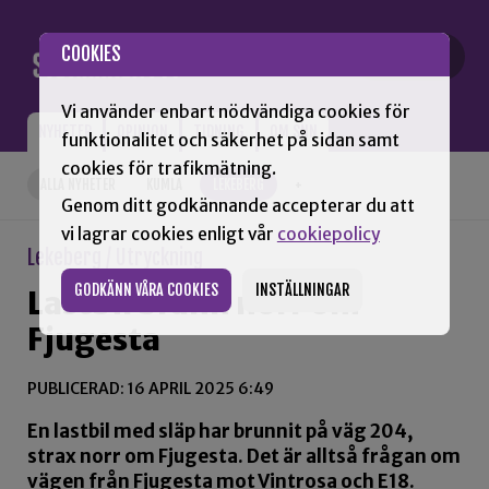
Gå till innehåll
COOKIES
Vi använder enbart nödvändiga cookies för
NYHETER
OPINION
TIDNING
OM SNN
funktionalitet och säkerhet på sidan samt
cookies för trafikmätning.
ALLA NYHETER
KUMLA
LEKEBERG
+
Genom ditt godkännande accepterar du att
vi lagrar cookies enligt vår
cookiepolicy
Lekeberg / Utryckning
GODKÄNN VÅRA COOKIES
INSTÄLLNINGAR
Lastbil brann norr om
Fjugesta
PUBLICERAD: 16 APRIL 2025 6:49
En lastbil med släp har brunnit på väg 204,
strax norr om Fjugesta. Det är alltså frågan om
vägen från Fjugesta mot Vintrosa och E18.