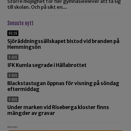
Större möjlighet för fler gymnasieelever att ta sig
till skolan. Och på sikt en…
Senaste nytt
05:16
Sjöräddningssällskapet bistod vid branden på
Hemmingsön
8 AUG
IFK Kumla segrade i Hällabrottet
8 AUG
Blackstastugan öppnas för visning på söndag
eftermiddag
8 AUG
Under marken vid Riseberga kloster finns
mängder av gravar
Annons