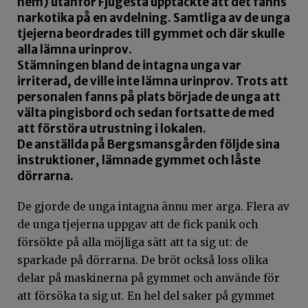
hem) utanför Fjugesta upptäckte att det fanns
narkotika på en avdelning. Samtliga av de unga
tjejerna beordrades till gymmet och där skulle
alla lämna urinprov.
Stämningen bland de intagna unga var
irriterad, de ville inte lämna urinprov. Trots att
personalen fanns på plats började de unga att
välta pingisbord och sedan fortsatte de med
att förstöra utrustning i lokalen.
De anställda på Bergsmansgården följde sina
instruktioner, lämnade gymmet och låste
dörrarna.
De gjorde de unga intagna ännu mer arga. Flera av
de unga tjejerna uppgav att de fick panik och
försökte på alla möjliga sätt att ta sig ut: de
sparkade på dörrarna. De bröt också loss olika
delar på maskinerna på gymmet och använde för
att försöka ta sig ut. En hel del saker på gymmet