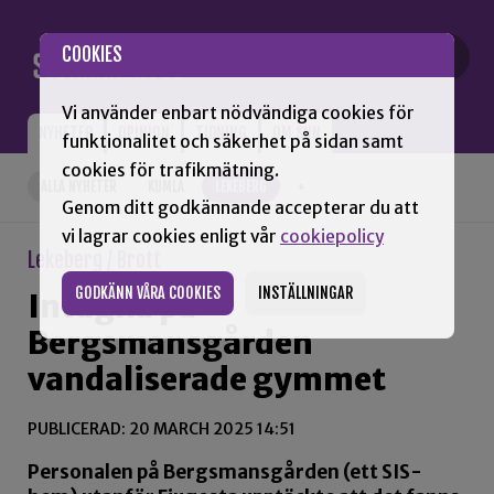
Gå till innehåll
COOKIES
Vi använder enbart nödvändiga cookies för
NYHETER
OPINION
TIDNING
OM SNN
funktionalitet och säkerhet på sidan samt
cookies för trafikmätning.
ALLA NYHETER
KUMLA
LEKEBERG
+
Genom ditt godkännande accepterar du att
vi lagrar cookies enligt vår
cookiepolicy
Lekeberg / Brott
GODKÄNN VÅRA COOKIES
INSTÄLLNINGAR
Intagna på
Bergsmansgården
vandaliserade gymmet
PUBLICERAD: 20 MARCH 2025 14:51
Personalen på Bergsmansgården (ett SIS-