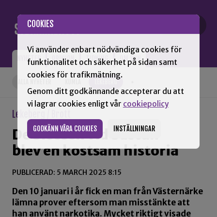
Gå till innehåll
COOKIES
Vi använder enbart nödvändiga cookies för
NYHETER
OPINION
TIDNING
OM SNN
funktionalitet och säkerhet på sidan samt
cookies för trafikmätning.
ALLA NYHETER
KUMLA
LEKEBERG
+
Genom ditt godkännande accepterar du att
vi lagrar cookies enligt vår
cookiepolicy
Lekeberg / Brott
GODKÄNN VÅRA COOKIES
INSTÄLLNINGAR
De blossen vid bastun
blev en kostsam historia
PUBLICERAD: 5 MARCH 2025 8:15
Den 10 januari i år fick en man från Västernärke
lämna prover eftersom man misstänkte att
han använt narkotika. Mycket riktigt visade