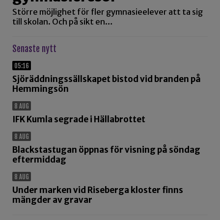
Större möjlighet för fler gymnasieelever att ta sig
till skolan. Och på sikt en…
Senaste nytt
05:16
Sjöräddningssällskapet bistod vid branden på
Hemmingsön
8 AUG
IFK Kumla segrade i Hällabrottet
8 AUG
Blackstastugan öppnas för visning på söndag
eftermiddag
8 AUG
Under marken vid Riseberga kloster finns
mängder av gravar