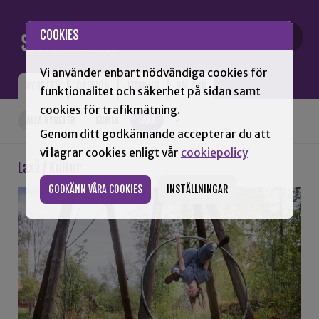
Gå till innehåll
COOKIES
Vi använder enbart nödvändiga cookies för
NYHETER
OPINION
TIDNING
OM SNN
funktionalitet och säkerhet på sidan samt
cookies för trafikmätning.
ALLA NYHETER
KUMLA
LAXÅ
+
Genom ditt godkännande accepterar du att
vi lagrar cookies enligt vår
cookiepolicy
Laxå / Kultur
GODKÄNN VÅRA COOKIES
INSTÄLLNINGAR