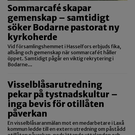
Sommarcafé skapar
gemenskap – samtidigt
söker Bodarne pastorat ny
kyrkoherde
Vid församlingshemmet i Hasselfors erbjuds fika,
allsång och gemenskap när sommarcafét håller
öppet. Samtidigt pågår en viktig rekrytering i
Bodarne...
Visselblåsarutredning
pekar på tystnadskultur –
inga bevis för otillåten
påverkan
En visselblåsaranmälan mot en medarbetare i Laxå
kommun ledde till en extern utredning om påstådd