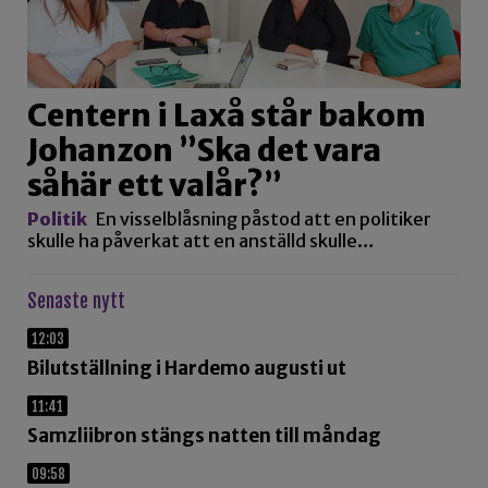
Centern i Laxå står bakom
Johanzon ”Ska det vara
såhär ett valår?”
Politik
En visselblåsning påstod att en politiker
skulle ha påverkat att en anställd skulle…
Senaste nytt
12:03
Bilutställning i Hardemo augusti ut
11:41
Samzliibron stängs natten till måndag
09:58