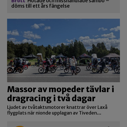
Brott
Hotade och misshandlade sambo –
döms till ett års fängelse
Massor av mopeder tävlar i
dragracing i två dagar
Ljudet av tvåtaktsmotorer knattrar över Laxå
flygplats när nionde upplagan av Tiveden…