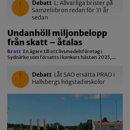
Debatt
L: Allvarliga brister på
Samzeliibron redan för 31 år
sedan
Undanhöll miljonbelopp
från skatt – åtalas
Brott
En ägare till ett livsmedelsföretag i
Sydnärke som försatts i konkurs hösten 2025,…
Debatt
Låt SAO ersätta PRAO i
Hallsbergs högstadieskolor