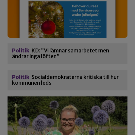
Politik
KD: ”Vi lämnar samarbetet men
ändrar inga löften”
Politik
Socialdemokraterna kritiska till hur
kommunen leds