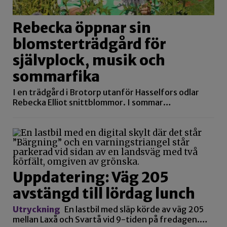
Rebecka öppnar sin
blomsterträdgård för
självplock, musik och
sommarfika
I en trädgård i Brotorp utanför Hasselfors odlar
Rebecka Elliot snittblommor. I sommar…
Uppdatering: Väg 205
avstängd till lördag lunch
Utryckning
En lastbil med släp körde av väg 205
mellan Laxå och Svartå vid 9-tiden på fredagen.…