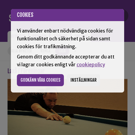
Gå till innehåll
COOKIES
Vi använder enbart nödvändiga cookies för
NYHETER
OPINION
TIDNING
OM SNN
funktionalitet och säkerhet på sidan samt
cookies för trafikmätning.
ALLA NYHETER
KUMLA
LAXÅ
+
Genom ditt godkännande accepterar du att
vi lagrar cookies enligt vår
cookiepolicy
Laxå / Föreningar
GODKÄNN VÅRA COOKIES
INSTÄLLNINGAR