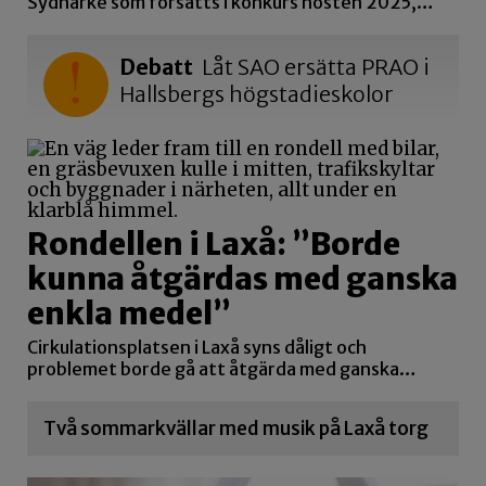
Sydnärke som försatts i konkurs hösten 2025,…
Debatt
Låt SAO ersätta PRAO i
Hallsbergs högstadieskolor
Rondellen i Laxå: ”Borde
kunna åtgärdas med ganska
enkla medel”
Cirkulationsplatsen i Laxå syns dåligt och
problemet borde gå att åtgärda med ganska…
Två sommarkvällar med musik på Laxå torg