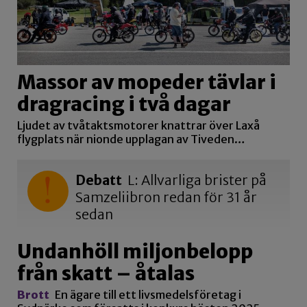
Massor av mopeder tävlar i
dragracing i två dagar
Ljudet av tvåtaktsmotorer knattrar över Laxå
flygplats när nionde upplagan av Tiveden…
Debatt
L: Allvarliga brister på
Samzeliibron redan för 31 år
sedan
Undanhöll miljonbelopp
från skatt – åtalas
Brott
En ägare till ett livsmedelsföretag i