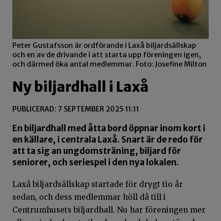
Peter Gustafsson är ordförande i Laxå biljardsällskap
och en av de drivande i att starta upp föreningen igen,
och därmed öka antal medlemmar. Foto: Josefine Milton
Ny biljardhall i Laxå
PUBLICERAD: 7 SEPTEMBER 2025 11:11
En biljardhall med åtta bord öppnar inom kort i
en källare, i centrala Laxå. Snart är de redo för
att ta sig an ungdomsträning, biljard för
seniorer, och seriespel i den nya lokalen.
Laxå biljardsällskap startade för drygt tio år
sedan, och dess medlemmar höll då till i
Centrumhusets biljardhall. Nu har föreningen mer