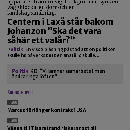
Centern i Laxå står bakom
Johanzon ”Ska det vara
såhär ett valår?”
Politik
En visselblåsning påstod att en politiker
skulle ha påverkat att en anställd skulle…
Politik
KD: ”Vi lämnar samarbetet men
ändrar inga löften”
Senaste nytt
6 AUG
Marcus förlänger kontrakt i USA
6 AUG
Vägen till Tisarstrand riskerar att bli