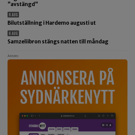
”avstängd”
6 AUG
Bilutställning i Hardemo augusti ut
6 AUG
Samzeliibron stängs natten till måndag
Annons