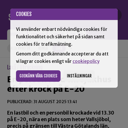
Gå till innehåll
COOKIES
Vi använder enbart nödvändiga cookies för
NYHETER
OPINION
TIDNING
OM SNN
funktionalitet och säkerhet på sidan samt
cookies för trafikmätning.
ALLA NYHETER
KUMLA
LAXÅ
+
Genom ditt godkännande accepterar du att
vi lagrar cookies enligt vår
cookiepolicy
Laxå / Utryckning
GODKÄNN VÅRA COOKIES
INSTÄLLNINGAR
En person förd till sjukhus
efter krock på E-20
PUBLICERAD: 31 AUGUST 2025 13:41
En lastbil och en personbil krockade vid 13.30
på E-20, nära en plats som heter Vallsjöbol,
precis på gränsen till Västra Götalands län,