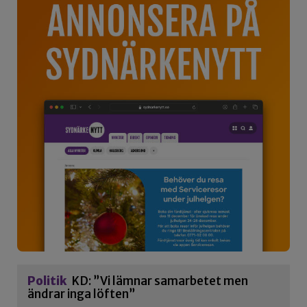
Politik
KD: ”Vi lämnar samarbetet men
ändrar inga löften”