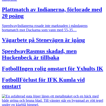
Plattmatch av Indianerna, förlorade med
20 poäng
Speedway
Indianerna rosade inte marknaden i måndagens
bortamatch mot Dackarna som vann med 55-35…
Vägarbete på Stenevägen är igång
Speedway
Rasmus skadad, men
Huckenbeck är tillbaka
Fotboll
Ingen rolig omstart för Yxhults IK
Fotboll
Förlust för IFK Kumla vid
omstart