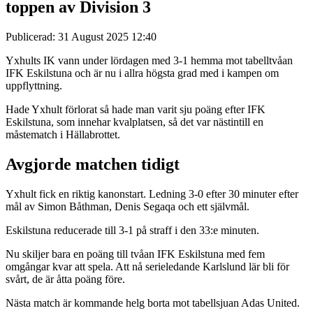
toppen av Division 3
Publicerad: 31 August 2025 12:40
Yxhults IK vann under lördagen med 3-1 hemma mot tabelltvåan
IFK Eskilstuna och är nu i allra högsta grad med i kampen om
uppflyttning.
Hade Yxhult förlorat så hade man varit sju poäng efter IFK
Eskilstuna, som innehar kvalplatsen, så det var nästintill en
måstematch i Hällabrottet.
Avgjorde matchen tidigt
Yxhult fick en riktig kanonstart. Ledning 3-0 efter 30 minuter efter
mål av Simon Båthman, Denis Segaqa och ett självmål.
Eskilstuna reducerade till 3-1 på straff i den 33:e minuten.
Nu skiljer bara en poäng till tvåan IFK Eskilstuna med fem
omgångar kvar att spela. Att nå serieledande Karlslund lär bli för
svårt, de är åtta poäng före.
Nästa match är kommande helg borta mot tabellsjuan Adas United.