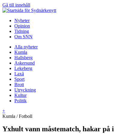
Gå till innehåll
Nyheter
Opinion
Tidning
Om SNN
Alla nyheter
Kumla
Hallsberg
Askersund
Lekeberg
Laxå
Sport
Brott
Utryckning
Kultur
Politik
+
Kumla / Fotboll
Yxhult vann måstematch, hakar på i