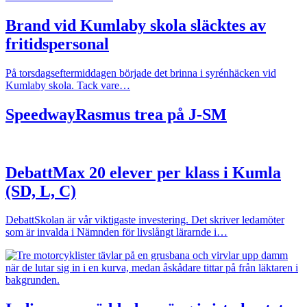
Brand vid Kumlaby skola släcktes av
fritidspersonal
På torsdagseftermiddagen började det brinna i syrénhäcken vid
Kumlaby skola. Tack vare…
Speedway
Rasmus trea på J-SM
Debatt
Max 20 elever per klass i Kumla
(SD, L, C)
Debatt
Skolan är vår viktigaste investering. Det skriver ledamöter
som är invalda i Nämnden för livslångt lärarnde i…