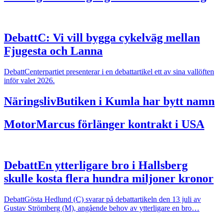
Debatt
C: Vi vill bygga cykelväg mellan
Fjugesta och Lanna
Debatt
Centerpartiet presenterar i en debattartikel ett av sina vallöften
inför valet 2026.
Näringsliv
Butiken i Kumla har bytt namn
Motor
Marcus förlänger kontrakt i USA
Debatt
En ytterligare bro i Hallsberg
skulle kosta flera hundra miljoner kronor
Debatt
Gösta Hedlund (C) svarar på debattartikeln den 13 juli av
Gustav Strömberg (M), angående behov av ytterligare en bro…