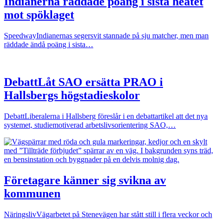
Indianerna räddade poäng i sista heatet
mot spöklaget
Speedway
Indianernas segersvit stannade på sju matcher, men man
räddade ändå poäng i sista…
Debatt
Låt SAO ersätta PRAO i
Hallsbergs högstadieskolor
Debatt
Liberalerna i Hallsberg föreslår i en debattartikel att det nya
systemet, studiemotiverad arbetslivsorientering SAO,…
Företagare känner sig svikna av
kommunen
Näringsliv
Vägarbetet på Stenevägen har stått still i flera veckor och