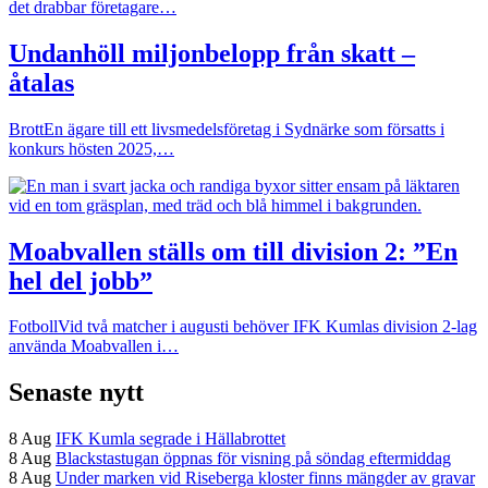
det drabbar företagare…
Undanhöll miljonbelopp från skatt –
åtalas
Brott
En ägare till ett livsmedelsföretag i Sydnärke som försatts i
konkurs hösten 2025,…
Moabvallen ställs om till division 2: ”En
hel del jobb”
Fotboll
Vid två matcher i augusti behöver IFK Kumlas division 2-lag
använda Moabvallen i…
Senaste nytt
8 Aug
IFK Kumla segrade i Hällabrottet
8 Aug
Blackstastugan öppnas för visning på söndag eftermiddag
8 Aug
Under marken vid Riseberga kloster finns mängder av gravar