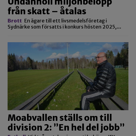
Undanhöll miljonbelopp
från skatt – åtalas
Brott
En ägare till ett livsmedelsföretag i
Sydnärke som försatts i konkurs hösten 2025,…
Moabvallen ställs om till
division 2: ”En hel del jobb”