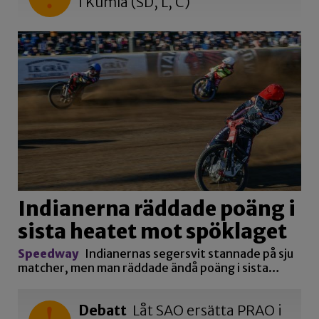
i Kumla (SD, L, C)
Indianerna räddade poäng i
sista heatet mot spöklaget
Speedway
Indianernas segersvit stannade på sju
matcher, men man räddade ändå poäng i sista…
Debatt
Låt SAO ersätta PRAO i