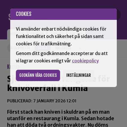
Gå till innehåll
COOKIES
Vi använder enbart nödvändiga cookies för
NYHETER
OPINION
TIDNING
OM SNN
funktionalitet och säkerhet på sidan samt
cookies för trafikmätning.
ALLA NYHETER
KUMLA
HALLSBERG
+
Genom ditt godkännande accepterar du att
vi lagrar cookies enligt vår
cookiepolicy
Kumla
GODKÄNN VÅRA COOKIES
INSTÄLLNINGAR
Sju månaders fängelse för
knivöverfall i Kumla
PUBLICERAD: 7 JANUARY 2026 12:01
Först stack han kniven i skuldran på en man
utanför en restaurang i Kumla. Sedan hotade
han att döda två ordningsvakter. Nu döms