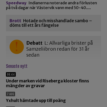
Speedway
Indianerna noterade andra förlusten
på två dagar när Västervik vann med 50-40.…
Brott
Hotade och misshandlade sambo –
döms till ett års fängelse
Debatt
L: Allvarliga brister på
Samzeliibron redan för 31 år
sedan
Senaste nytt
06:44
Under marken vid Riseberga kloster finns
mängder av gravar
7 AUG
Yxhult hämtade upp till poäng