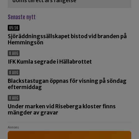
döms till ett års fängelse
Senaste nytt
05:16
Sjöräddningssällskapet bistod vid branden på
Hemmingsön
8 AUG
IFK Kumla segrade i Hällabrottet
8 AUG
Blackstastugan öppnas för visning på söndag
eftermiddag
8 AUG
Under marken vid Riseberga kloster finns
mängder av gravar
Annons