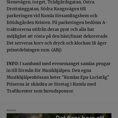
Stenevägen, torget, Trädgårdsgatan, Östra
Drottninggatan, Södra Kungsvägen till
parkeringen vid Kumla församlingshem och
fritidsgården Kvisten. På parkeringen bedöms A-
traktorerna utifrån deras pynt och alla har
möjlighet att rösta på den bäst/finast dekorerade.
Det serveras korv och dryck och klockan 18 äger
prisutdelningen rum. (ABj)
INFO:
I samband med evenemanget samlas pengar
in till förmån för Musikhjälpen. Den egna
Musikhjälpenbössan heter "Kumlas Epa-Luciatåg"
Priserna är skänkta av företag i Kumla med
Trafikcenter som huvudsponsor.
Annons