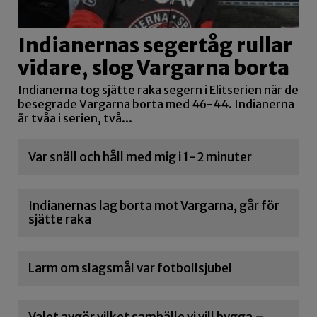
Indianernas segertåg rullar
vidare, slog Vargarna borta
Indianerna tog sjätte raka segern i Elitserien när de
besegrade Vargarna borta med 46-44. Indianerna
är tvåa i serien, två...
Var snäll och håll med mig i 1-2 minuter
Indianernas lag borta mot Vargarna, går för
sjätte raka
Larm om slagsmål var fotbollsjubel
Valet avgör vilket samhälle vi vill bygga –