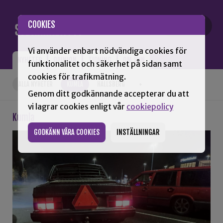
Gå till innehåll
COOKIES
Vi använder enbart nödvändiga cookies för
NYHETER
OPINION
TIDNING
OM SNN
funktionalitet och säkerhet på sidan samt
cookies för trafikmätning.
ALLA NYHETER
KUMLA
HALLSBERG
+
Genom ditt godkännande accepterar du att
vi lagrar cookies enligt vår
cookiepolicy
Kumla
GODKÄNN VÅRA COOKIES
INSTÄLLNINGAR