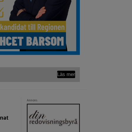
Läs mer
Annons
pnat