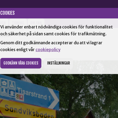
COOKIES
NION
TIDNING
OM SNN
Vi använder enbart nödvändiga cookies för funktionalitet
och säkerhet på sidan samt cookies för trafikmätning.
KERSUND
+
Genom ditt godkännande accepterar du att vi lagrar
cookies enligt vår
cookiepolicy
GODKÄNN VÅRA COOKIES
INSTÄLLNINGAR