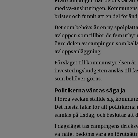
Från campingen har de önskat att s
med va-anslutningen. Kommunens f
brister och funnit att en del förän
Det som behövs är en ny spolplatt
avloppen som tillhör de fem uthy
övre delen av campingen som kalla
avloppsanläggning.
Förslaget till kommunstyrelsen är 
investeringsbudgeten anslås till f
som behöver göras.
Politikerna väntas säga ja
I förra veckan ställde sig kommunst
Det mesta talar för att politikern
samlas på tisdag, och beslutar att d
I dagsläget tas campingens dricksva
va-nätet bedöms vara en förutsätt