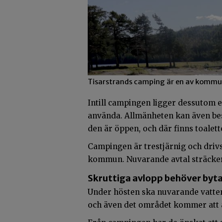
Tisarstrands camping är en av kommune
Intill campingen ligger dessutom 
använda. Allmänheten kan även be
den är öppen, och där finns toalet
Campingen är trestjärnig och driv
kommun. Nuvarande avtal sträcker s
Skruttiga avlopp behöver byt
Under hösten ska nuvarande vatte
och även det området kommer att a