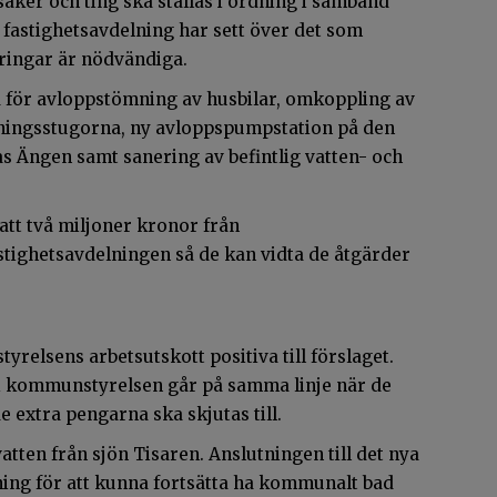
aker och ting ska ställas i ordning i samband
astighetsavdelning har sett över det som
dringar är nödvändiga.
a för avloppstömning av husbilar, omkoppling av
rningsstugorna, ny avloppspumpstation på den
s Ängen samt sanering av befintlig vatten- och
att två miljoner kronor från
astighetsavdelningen så de kan vidta de åtgärder
yrelsens arbetsutskott positiva till förslaget.
a i kommunstyrelsen går på samma linje när de
e extra pengarna ska skjutas till.
tten från sjön Tisaren. Anslutningen till det nya
ning för att kunna fortsätta ha kommunalt bad