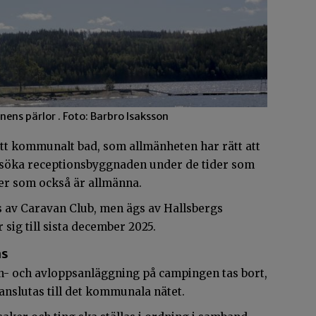
ns pärlor . Foto: Barbro Isaksson
ett kommunalt bad, som allmänheten har rätt att
söka receptionsbyggnaden under de tider som
ter som också är allmänna.
s av Caravan Club, men ägs av Hallsbergs
ig till sista december 2025.
as
n- och avloppsanläggning på campingen tas bort,
nslutas till det kommunala nätet.