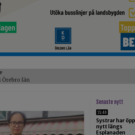
e
 Örebro län
Senaste nytt
15:40
Systrar har öp
nytt längs
Esplanaden