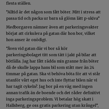
flesta ställen.
“Alltid är det någon som fått böter. Mitt i stress att
passa tid och packa ur barn så glöms lätt p-skiva”
Medborgaren nämner även att parkeringsvakter
börjat att cirkulera på gatan där hon bor, vilket
hon anser är onödigt.
“Även vid gatan där vi bor så kör
parkeringsbolaget titt som tätt i jakt på bilar att
bötfälla. Jag har fått rädda min granne från böter
då de skulle lappa hans bil som stått mer än 24
timmar på gatan. Ska vi behöva böta för att vi står
utanför vårt eget hus och inte flyttar bilen när vi
har tagit cykeln?. Jag bor på en väg med ingen
annan trafik än de boende och det råder definitivt
inga parkeringsproblem. Vi betalar hög skatt i
Hallsberg, ge oss gratis parkering utan krångel”,