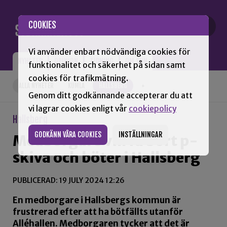
Gå till innehåll
COOKIES
Vi använder enbart nödvändiga cookies för
NYHETER
OPINION
TIDNING
OM SNN
funktionalitet och säkerhet på sidan samt
cookies för trafikmätning.
ALLA NYHETER
KUMLA
HALLSBERG
+
Genom ditt godkännande accepterar du att
vi lagrar cookies enligt vår
cookiepolicy
Hallsberg
GODKÄNN VÅRA COOKIES
INSTÄLLNINGAR
Medborgare vill få bort p-
skiva och böter i Hallsberg
PUBLICERAD: 19 JULY 2024 12:26
En medborgare i Hallsbergs kommun är
frustrerad efter att ha bötfällts utanför
Alléhallen. Medborgaren tycker att det är