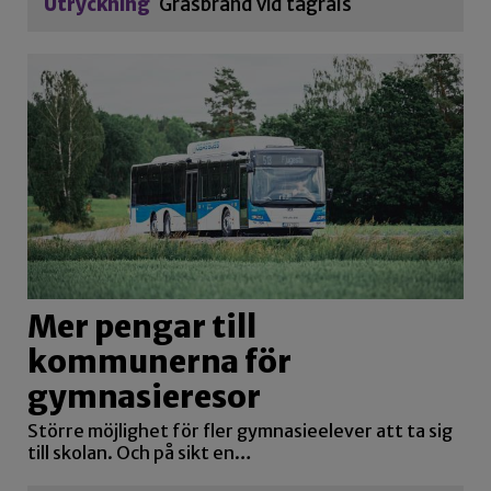
Utryckning
Gräsbrand vid tågräls
Mer pengar till
kommunerna för
gymnasieresor
Större möjlighet för fler gymnasieelever att ta sig
till skolan. Och på sikt en…