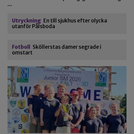
…
Utryckning
En till sjukhus efter olycka
utanför Pålsboda
Fotboll
Sköllerstas damer segrade i
omstart