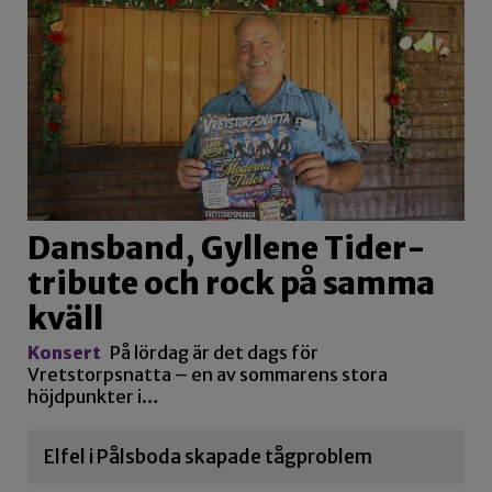
Dansband, Gyllene Tider-
tribute och rock på samma
kväll
Konsert
På lördag är det dags för
Vretstorpsnatta – en av sommarens stora
höjdpunkter i…
Elfel i Pålsboda skapade tågproblem