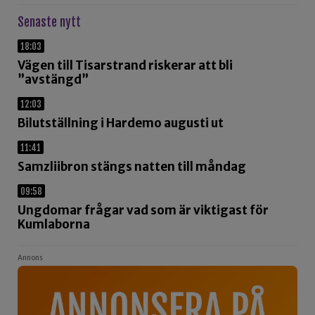
Senaste nytt
18:03
Vägen till Tisarstrand riskerar att bli
”avstängd”
12:03
Bilutställning i Hardemo augusti ut
11:41
Samzliibron stängs natten till måndag
09:58
Ungdomar frågar vad som är viktigast för
Kumlaborna
Annons