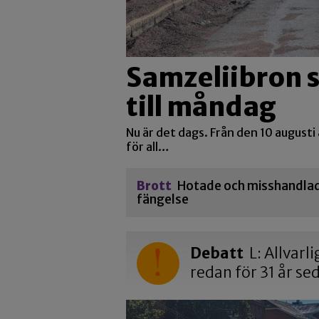
Samzeliibron 
till måndag
Nu är det dags. Från den 10 augusti
för all…
Brott
Hotade och misshandlade
fängelse
Debatt
L: Allvarl
redan för 31 år se