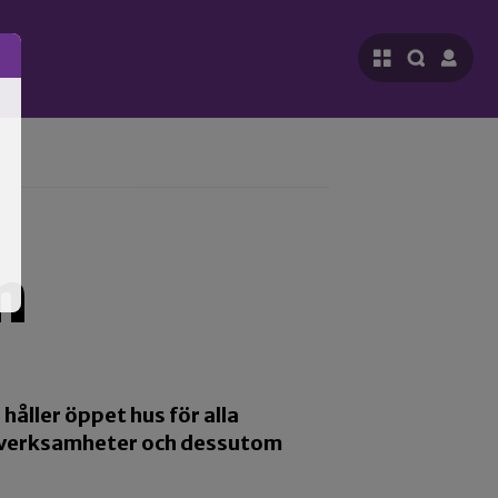
n
åller öppet hus för alla
sina verksamheter och dessutom