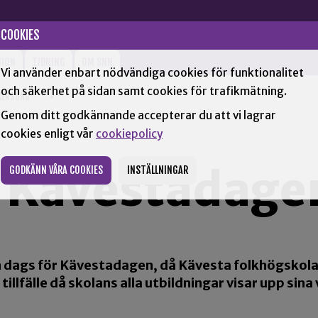
COOKIES
NION
TIDNING
OM SNN
Vi använder enbart nödvändiga cookies för funktionalitet
och säkerhet på sidan samt cookies för trafikmätning.
KERSUND
+
Genom ditt godkännande accepterar du att vi lagrar
cookies enligt vår
cookiepolicy
r Kävestadage
GODKÄNN VÅRA COOKIES
INSTÄLLNINGAR
n dags för Kävestadagen, då Kävesta folkhögskola h
t tillfälle då skolans alla utbildningar visar upp 