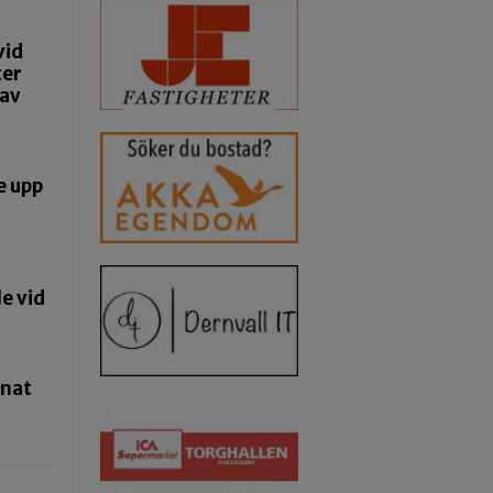
vid
ter
 av
e upp
e vid
pnat