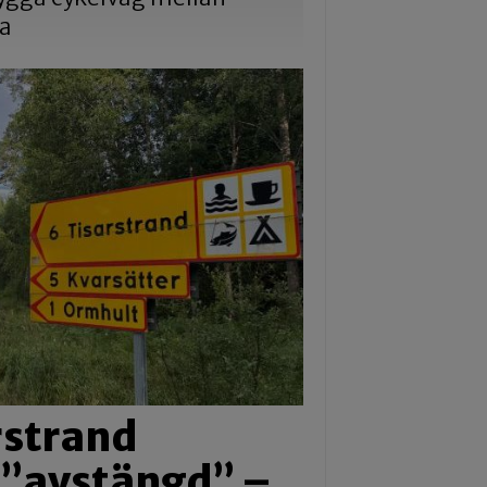
na
arstrand
i ”avstängd” –