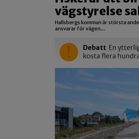
vägstyrelse s
Hallsbergs kommun är största ande
ansvarar för vägen…
Debatt
En ytterli
kosta flera hundr