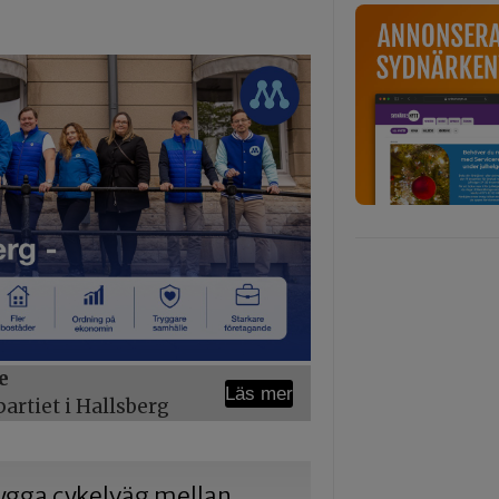
e
Läs mer
rtiet i Hallsberg
 bygga cykelväg mellan