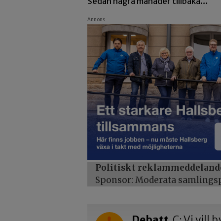
Sedan några månader tillbaka…
Annons
Politiskt reklammeddeland
Sponsor: Moderata samlingspa
Debatt
C: Vi vill