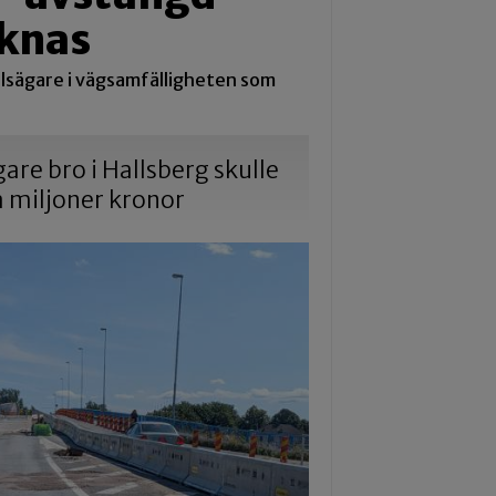
aknas
lsägare i vägsamfälligheten som
gare bro i Hallsberg skulle
a miljoner kronor