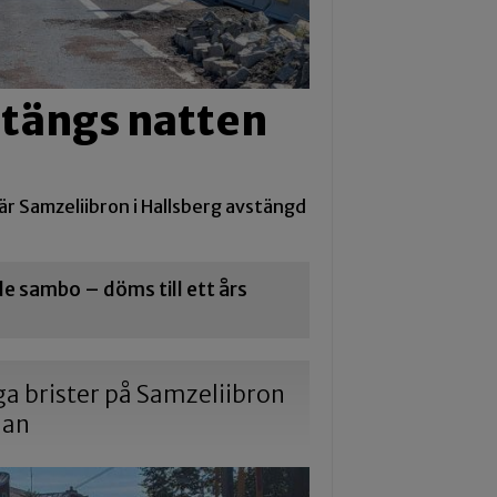
stängs natten
 är Samzeliibron i Hallsberg avstängd
 sambo – döms till ett års
iga brister på Samzeliibron
dan