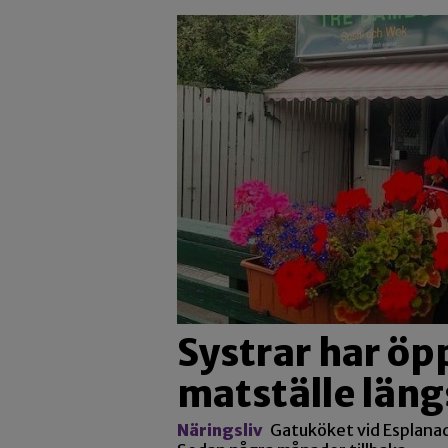
Systrar har öp
matställe län
Näringsliv
Gatuköket vid Esplanade