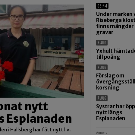
06:44
Under marken 
Riseberga klos
finns mängder
gravar
7 AUG
Yxhult hämtad
till poäng
7 AUG
Förslag om
övergångsställ
korsning
7 AUG
pnat nytt
Systrar har öp
nytt längs
gs Esplanaden
Esplanaden
n i Hallsberg har fått nytt liv.
Annons