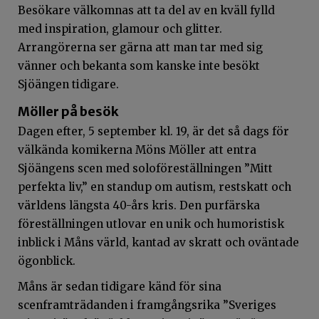
Besökare välkomnas att ta del av en kväll fylld
med inspiration, glamour och glitter.
Arrangörerna ser gärna att man tar med sig
vänner och bekanta som kanske inte besökt
Sjöängen tidigare.
Möller på besök
Dagen efter, 5 september kl. 19, är det så dags för
välkända komikerna Möns Möller att entra
Sjöängens scen med soloföreställningen ”Mitt
perfekta liv,” en standup om autism, restskatt och
världens längsta 40-års kris. Den purfärska
föreställningen utlovar en unik och humoristisk
inblick i Måns värld, kantad av skratt och oväntade
ögonblick.
Måns är sedan tidigare känd för sina
scenframträdanden i framgångsrika ”Sveriges