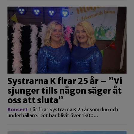
Systrarna K firar 25 år – ”Vi
sjunger tills någon säger åt
oss att sluta”
Konsert
I år firar Systrarna K 25 är som duo och
underhållare. Det har blivit över 1300…