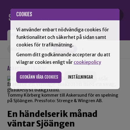
Gå till innehåll
COOKIES
Vi använder enbart nödvändiga cookies för
NYHETER
OPINION
TIDNING
OM SNN
funktionalitet och säkerhet på sidan samt
cookies för trafikmätning.
ALLA NYHETER
KUMLA
ASKERSUND
+
Genom ditt godkännande accepterar du att
vi lagrar cookies enligt vår
cookiepolicy
Askersund / Kultur
GODKÄNN VÅRA COOKIES
INSTÄLLNINGAR
Tommy Körberg kommer till Askersund för en spelning
på Sjöängen. Pressfoto: Strenge & Wingren AB.
En händelserik månad
väntar Sjöängen