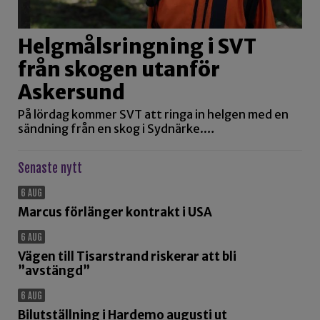
Helgmålsringning i SVT
från skogen utanför
Askersund
På lördag kommer SVT att ringa in helgen med en
sändning från en skog i Sydnärke.…
Senaste nytt
6 AUG
Marcus förlänger kontrakt i USA
6 AUG
Vägen till Tisarstrand riskerar att bli
”avstängd”
6 AUG
Bilutställning i Hardemo augusti ut