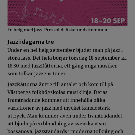
En helg med jass. Pressbild: Askerunds kommun.
Jazz i dagarna tre
Under en hel helg september bjuder man på jazz i
stora lass. Det hela börjar torsdag 18 september kl.
18:30 med JazzRåttorna, ett gäng unga musiker
som tolkar jazzens toner.
JazzRåttorna är tre till antalet och kom till på
Västbergs folkhögskolas musiklinje. Deras
framträdande kommer att innehålla olika
variationer av jazz med mycket känslostark
uttryck. Man kommer även under framträdandet
att bjuda på en blandning av svenska visor,
bossanova, jazzstandards i moderna tolkning och