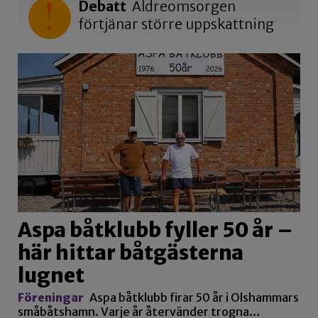
Debatt
Äldreomsorgen
förtjänar större uppskattning
Aspa båtklubb fyller 50 år –
här hittar båtgästerna
lugnet
Föreningar
Aspa båtklubb firar 50 år i Olshammars
småbåtshamn. Varje år återvänder trogna…