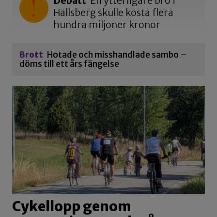
Debatt
En ytterligare bro i
Hallsberg skulle kosta flera
hundra miljoner kronor
Brott
Hotade och misshandlade sambo –
döms till ett års fängelse
Cykellopp genom