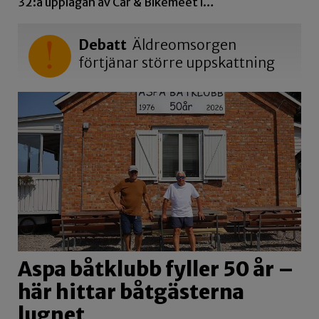
32:a upplagan av Car & Bikemeet i…
Debatt
Äldreomsorgen
förtjänar större uppskattning
Aspa båtklubb fyller 50 år –
här hittar båtgästerna
lugnet