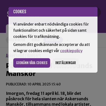
Gå till innehåll
COOKIES
Vi använder enbart nödvändiga cookies för
NYHETER
OPINION
TIDNING
OM SNN
funktionalitet och säkerhet på sidan samt
cookies för trafikmätning.
ALLA NYHETER
KUMLA
ASKERSUND
+
Genom ditt godkännande accepterar du att
vi lagrar cookies enligt vår
cookiepolicy
Askersund / Konsert
GODKÄNN VÅRA COOKIES
INSTÄLLNINGAR
Påskrock med Askersunds
Manskör
PUBLICERAD: 10 APRIL 2025 15:40
Imorgon, fredag 11 april kl. 18, blir det
påskrock för hela slanten när Askersunds
Manskör, tillsammans med lokala artister,