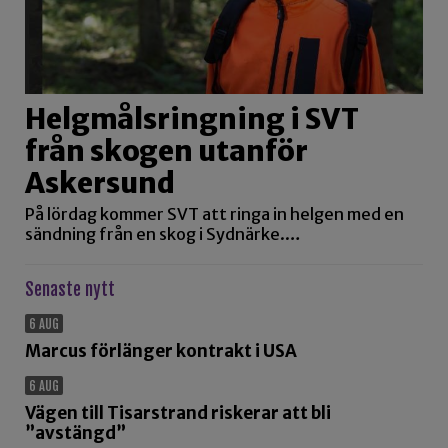
Helgmålsringning i SVT
från skogen utanför
Askersund
På lördag kommer SVT att ringa in helgen med en
sändning från en skog i Sydnärke.…
Senaste nytt
6 AUG
Marcus förlänger kontrakt i USA
6 AUG
Vägen till Tisarstrand riskerar att bli
”avstängd”