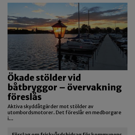
Ökade stölder vid
båtbryggor – övervakning
föreslås
Aktiva skyddåtgärder mot stölder av
utombordsmotorer. Det föreslår en medborgare
i…