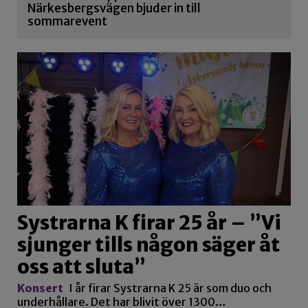
Närkesbergsvägen bjuder in till
sommarevent
Systrarna K firar 25 år – ”Vi
sjunger tills någon säger åt
oss att sluta”
Konsert
I år firar Systrarna K 25 är som duo och
underhållare. Det har blivit över 1300…