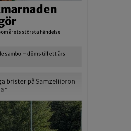
ikmarnaden
gör
om årets största händelse i
 sambo – döms till ett års
iga brister på Samzeliibron
dan