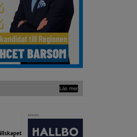
Läs mer
Annons
llskapet