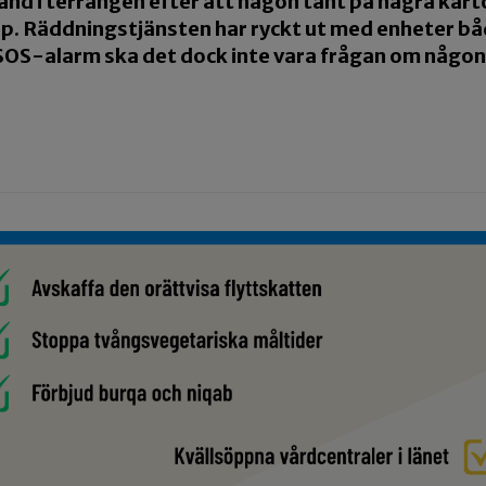
and i terrängen efter att någon tänt på några kar
p. Räddningstjänsten har ryckt ut med enheter bå
 SOS-alarm ska det dock inte vara frågan om någon s