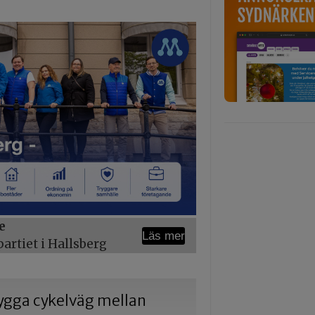
e
Läs mer
rtiet i Hallsberg
 bygga cykelväg mellan