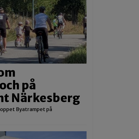
nom
och på
nt Närkesberg
loppet Byatrampet på