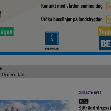
e
 Örebro län
Senaste nytt
05:16
Sjöräddningssä