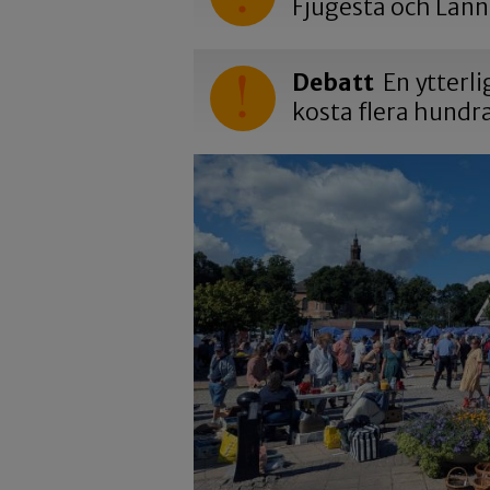
Fjugesta och Lan
Debatt
En ytterli
kosta flera hundr