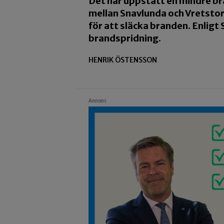
Det har uppstått en mindre br
mellan Snavlunda och Vretstor
för att släcka branden. Enligt
brandspridning.
HENRIK ÖSTENSSON
Annons