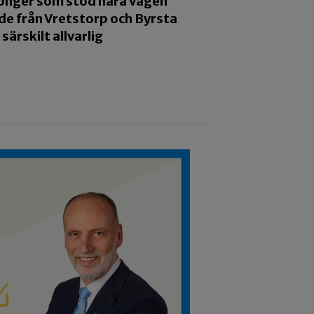
tonger som stod nära vägen
de från Vretstorp och Byrsta
ärskilt allvarlig