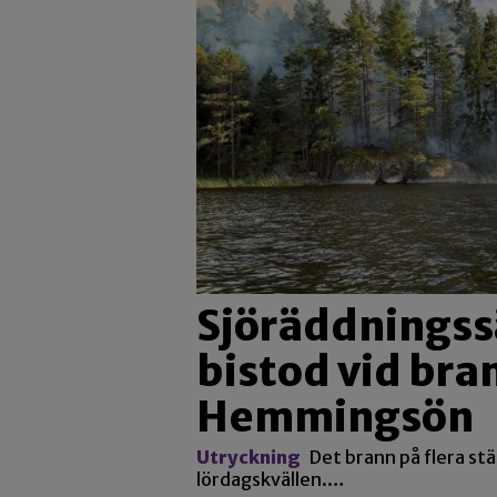
Sjöräddningss
bistod vid bra
Hemmingsön
Utryckning
Det brann på flera st
lördagskvällen.…