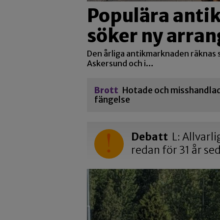
Populära ant
söker ny arran
Den årliga antikmarknaden räknas s
Askersund och i…
Brott
Hotade och misshandlade
fängelse
Debatt
L: Allvarl
redan för 31 år se