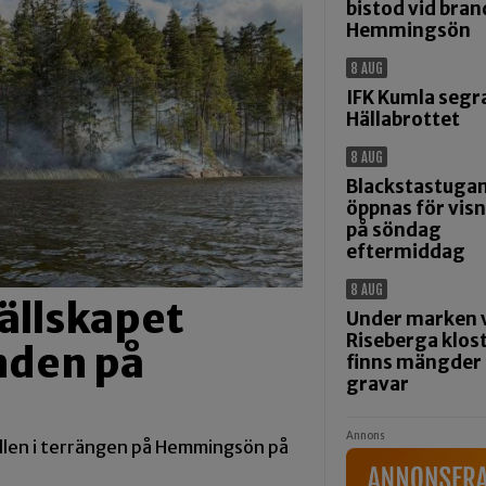
bistod vid bra
Hemmingsön
8 AUG
IFK Kumla segra
Hällabrottet
8 AUG
Blackstastuga
öppnas för vis
på söndag
eftermiddag
8 AUG
ällskapet
Under marken 
Riseberga klos
nden på
finns mängder
gravar
Annons
ällen i terrängen på Hemmingsön på