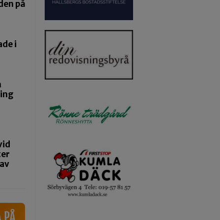
nden på
de i
n
ning
vid
ter
 av