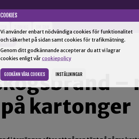
COOKIES
NION
TIDNING
OM SNN
Vi använder enbart nödvändiga cookies för funktionalitet
och säkerhet på sidan samt cookies för trafikmätning.
KERSUND
+
Genom ditt godkännande accepterar du att vi lagrar
cookies enligt vår
cookiepolicy
skogsbrand –
GODKÄNN VÅRA COOKIES
INSTÄLLNINGAR
 på kartonger