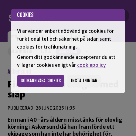
Gå till innehåll
COOKIES
Vi använder enbart nödvändiga cookies för
NYHETER
OPINION
TIDNING
OM SNN
funktionalitet och säkerhet på sidan samt
cookies för trafikmätning.
ALLA NYHETER
KUMLA
ASKERSUND
+
Genom ditt godkännande accepterar du att
vi lagrar cookies enligt vår
cookiepolicy
Askersund
GODKÄNN VÅRA COOKIES
INSTÄLLNINGAR
Fick inte köra dragbil med
släp
PUBLICERAD: 28 JUNE 2025 11:35
En man i 40-års åldern misstänks för olovlig
körning i Askersund då han framförde ett
ekipage som han inte har behörighet för.