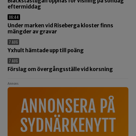
Blackstastugan öppnas för visning på söndag
eftermiddag
06:44
Under marken vid Riseberga kloster finns
mängder av gravar
7 AUG
Yxhult hämtade upp till poäng
7 AUG
Förslag om övergångsställe vid korsning
Annons