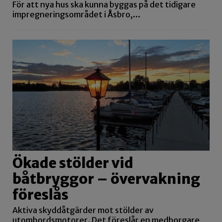
För att nya hus ska kunna byggas på det tidigare
impregneringsområdet i Åsbro,…
Ökade stölder vid
båtbryggor – övervakning
föreslås
Aktiva skyddåtgärder mot stölder av
utombordsmotorer. Det föreslår en medborgare