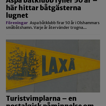
Aspa båtklubb fyller 50 år –
här hittar båtgästerna
lugnet
Föreningar
Aspa båtklubb firar 50 år i Olshammars
småbåtshamn. Varje år återvänder trogna…
Turistvimplarna – en
nostalgisk påminnelse om