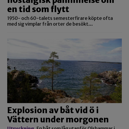
en tid som flytt
1950- och 60-talets semesterfirare köpte ofta
med sig vimplar från orter de besökt…
Explosion av båt vid ö i
Vättern under morgonen
Utryckning
En båt som låg utanför Olshammar i