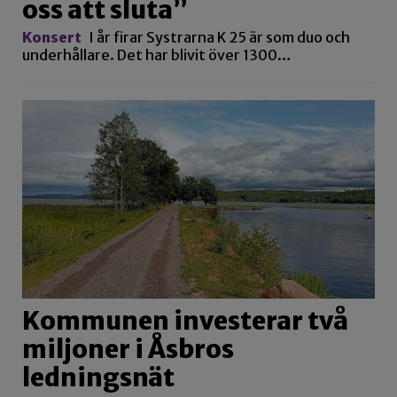
oss att sluta”
Konsert
I år firar Systrarna K 25 är som duo och
underhållare. Det har blivit över 1300…
Kommunen investerar två
miljoner i Åsbros
ledningsnät