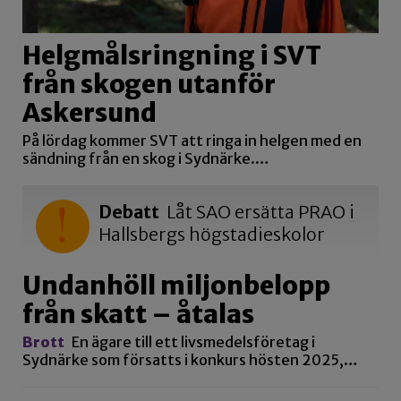
Helgmålsringning i SVT
från skogen utanför
Askersund
På lördag kommer SVT att ringa in helgen med en
sändning från en skog i Sydnärke.…
Debatt
Låt SAO ersätta PRAO i
Hallsbergs högstadieskolor
Undanhöll miljonbelopp
från skatt – åtalas
Brott
En ägare till ett livsmedelsföretag i
Sydnärke som försatts i konkurs hösten 2025,…