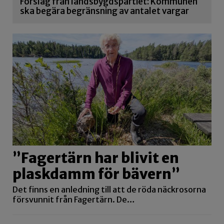
Förslag från landsbygdspartiet: Kommunen
ska begära begränsning av antalet vargar
”Fagertärn har blivit en
plaskdamm för bävern”
Det finns en anledning till att de röda näckrosorna
försvunnit från Fagertärn. De…