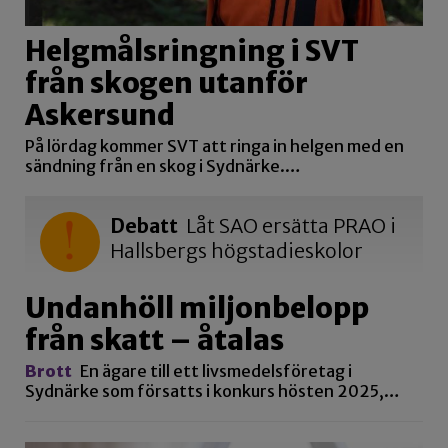
Helgmålsringning i SVT
från skogen utanför
Askersund
På lördag kommer SVT att ringa in helgen med en
sändning från en skog i Sydnärke.…
Debatt
Låt SAO ersätta PRAO i
Hallsbergs högstadieskolor
Undanhöll miljonbelopp
från skatt – åtalas
Brott
En ägare till ett livsmedelsföretag i
Sydnärke som försatts i konkurs hösten 2025,…