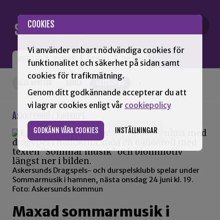
Gå till innehåll
COOKIES
Vi använder enbart nödvändiga cookies för
NYHETER
OPINION
TIDNING
OM SNN
funktionalitet och säkerhet på sidan samt
cookies för trafikmätning.
ALLA NYHETER
KUMLA
ASKERSUND
+
Genom ditt godkännande accepterar du att
vi lagrar cookies enligt vår
cookiepolicy
Askersund / Konsert
GODKÄNN VÅRA COOKIES
INSTÄLLNINGAR
Askersunds Dragspels- och durspelsklubb spelar under
Sommarmusik i hamnen, nästa onsdag 24 juni kl. 19.
Foto: Askersunds kommun
Maxad sommarmusik i