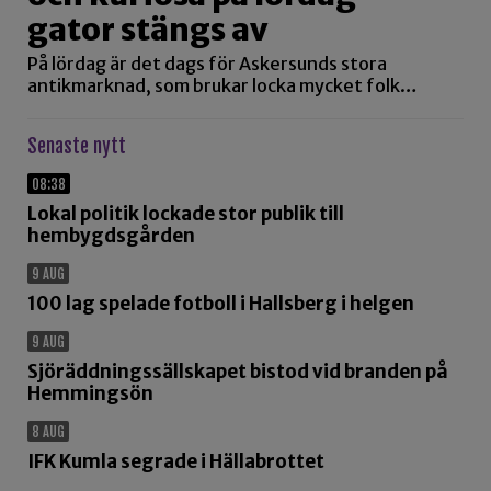
gator stängs av
På lördag är det dags för Askersunds stora
antikmarknad, som brukar locka mycket folk…
Senaste nytt
08:38
Lokal politik lockade stor publik till
hembygdsgården
9 AUG
100 lag spelade fotboll i Hallsberg i helgen
9 AUG
Sjöräddningssällskapet bistod vid branden på
Hemmingsön
8 AUG
IFK Kumla segrade i Hällabrottet