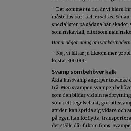
– Det kommer ta tid, är vi klara i
måste tas bort och ersättas. Sedan 
specialister på sådana här skador 
som riskavfall, eftersom man risk
Har ni någon aning om var kostnadern
– Nej, vi hittar ju liksom mer pro
kostat 300 000.
Svamp som behöver kalk
Äkta hussvamp angriper trävirke och
trä.
Men svampen svampen behöver o
som den bildar vid sin nedbrytning a
som i ett tegelschakt, gör att svamp
att den kan sprida sig vidare och 
på egen han förflytta, transportera 
det ställe där fukten finns. Svampen