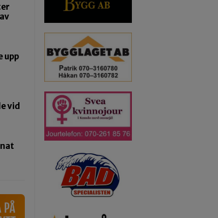
ter
 av
e upp
e vid
pnat