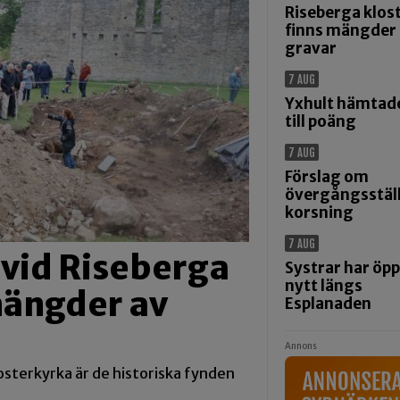
Riseberga klos
finns mängder
gravar
7 AUG
Yxhult hämtad
till poäng
7 AUG
Förslag om
övergångsställ
korsning
7 AUG
vid Riseberga
Systrar har öp
nytt längs
mängder av
Esplanaden
Annons
sterkyrka är de historiska fynden