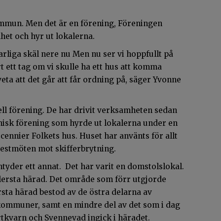
mmun. Men det är en förening, Föreningen
et och hyr ut lokalerna.
arliga skäl nere nu Men nu ser vi hoppfullt på
rt ett tag om vi skulle ha ett hus att komma
t veta att det går att får ordning på, säger Yvonne
ll förening. De har drivit verksamheten sedan
misk förening som hyrde ut lokalerna under en
ecennier Folkets hus. Huset har använts för allt
otestmöten mot skifferbrytning.
yder ett annat. Det har varit en domstolslokal.
lersta härad. Det område som förr utgjorde
sta härad bestod av de östra delarna av
ommuner, samt en mindre del av det som i dag
tkvarn och Svennevad ingick i häradet.