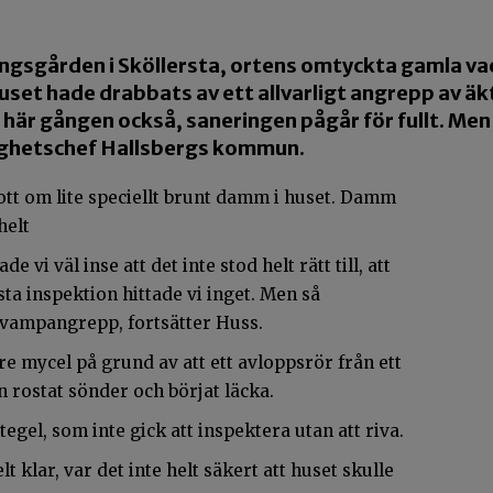
ingsgården i Sköllersta, ortens omtyckta gamla va
huset hade drabbats av ett allvarligt angrepp av ä
här gången också, saneringen pågår för fullt. Me
tighetschef Hallsbergs kommun.
gott om lite speciellt brunt damm i huset. Damm
helt
vi väl inse att det inte stod helt rätt till, att
sta inspektion hittade vi inget. Men så
vampangrepp, fortsätter Huss.
re mycel på grund av att ett avloppsrör från ett
 rostat sönder och börjat läcka.
tegel, som inte gick att inspektera utan att riva.
 klar, var det inte helt säkert att huset skulle