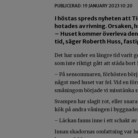
PUBLICERAD: 19 JANUARY 2023 10:20
I höstas spreds nyheten att T
hotades av rivning. Orsaken, 
– Huset kommer överleva den 
tid, säger Roberth Huss, fas
Det har under en längre tid varit 
som inte riktigt gått att städa bort 
– På sensommaren, förhösten började 
något med huset var fel. Vid en för
småningom började vi misstänka s
Svampen har slagit rot, eller snara
kök på andra våningen i byggnaden
– Läckan fanns inne i ett schakt av 
Innan skadornas omfattning var helt