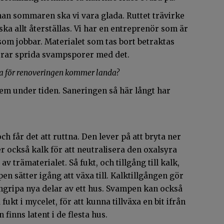
nnan sommaren ska vi vara glada. Ruttet trävirke
ska allt återställas. Vi har en entreprenör som är
som jobbar. Materialet som tas bort betraktas
erar sprida svampsporer med det.
a för renoveringen kommer landa?
blem under tiden. Saneringen så här långt har
 får det att ruttna. Den lever på att bryta ner
ckså kalk för att neutralisera den oxalsyra
v trämaterialet. Så fukt, och tillgång till kalk,
en sätter igång att växa till. Kalktillgången gör
angripa nya delar av ett hus. Svampen kan också
fukt i mycelet, för att kunna tillväxa en bit ifrån
 finns latent i de flesta hus.