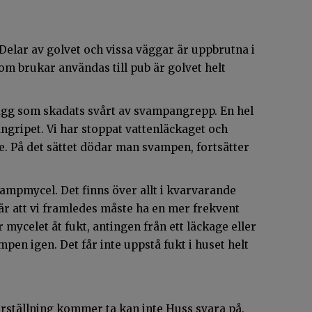
 Delar av golvet och vissa väggar är uppbrutna i
som brukar användas till pub är golvet helt
vägg som skadats svårt av svampangrepp. En hel
 angripet. Vi har stoppat vattenläckaget och
. På det sättet dödar man svampen, fortsätter
svampmycel. Det finns över allt i kvarvarande
är att vi framledes måste ha en mer frekvent
ycelet åt fukt, antingen från ett läckage eller
pen igen. Det får inte uppstå fukt i huset helt
erställning kommer ta kan inte Huss svara på.