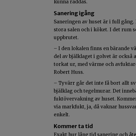
kunna räddas.
Sanering igång
Saneringen av huset är i full gång.
stora salen och i köket. I det rum 
uppbrutet.
– I den lokalen finns en bärande 
del av bjälklaget i golvet är också
torkat ur, med värme och avfuktare
Robert Huss.
– Tyvärr går det inte få bort allt 
bjälklag och tegelmurar. Det inneb
fuktövervakning av huset. Kommer m
via markfukt, ja, då vaknar hussvam
enkelt.
Kommer ta tid
Exakt hur lång tid sanering och åt