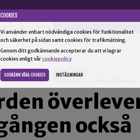
COOKIES
NION
TIDNING
OM SNN
Vi använder enbart nödvändiga cookies för funktionalitet
och säkerhet på sidan samt cookies för trafikmätning.
Genom ditt godkännande accepterar du att vi lagrar
cookies enligt vår
cookiepolicy
GODKÄNN VÅRA COOKIES
INSTÄLLNINGAR
as igen. Sanering av hussvamp pågår. Foto: Henrik Östensson
rden överleve
 gången också