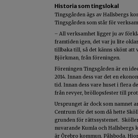
Historia som tingslokal
Tingsgården ägs av Hallsbergs ko
Tingsgården som står för verksamh
– All verksamhet ligger ju av förkl
framtiden igen, det var ju lite okla
tillbaka till, så det känns skönt at
Björkman, från föreningen.
Föreningen Tingsgården är en idee
2014. Innan dess var det en ekono
tid. Innan dess vare huset i flera d
från revyer, bröllopsfester till pr
Ursprunget är dock som namnet ant
Centrum för det som då hette Sköl
grunden för rättssystemet. Sköller
nuvarande Kumla och Hallsbergs k
är Örebro kommun. Pålsboda, Hjor