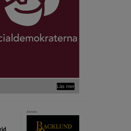
Läs mer
Annons
vid