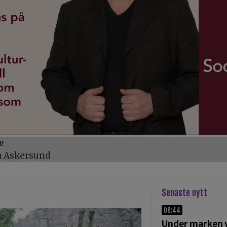
e
a Askersund
Senaste nytt
06:44
Under marken 