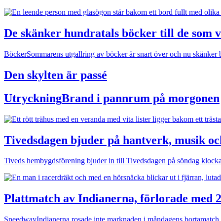
De skänker hundratals böcker till de som v
Böcker
Sommarens utgallring av böcker är snart över och nu skänker
Den skylten är passé
Utryckning
Brand i pannrum på morgonen
Tivedsdagen bjuder på hantverk, musik oc
Tiveds hembygdsförening bjuder in till Tivedsdagen på söndag klock
Plattmatch av Indianerna, förlorade med 
Speedway
Indianerna rosade inte marknaden i måndagens bortamat