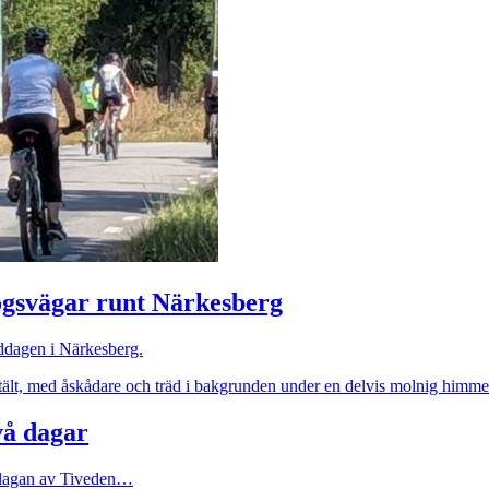
gsvägar runt Närkesberg
ddagen i Närkesberg.
vå dagar
pplagan av Tiveden…