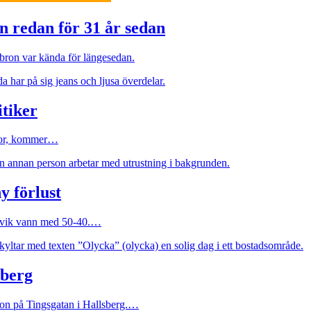
on redan för 31 år sedan
ibron var kända för längesedan.
itiker
rågor, kommer…
y förlust
tervik vann med 50-40.…
sberg
ion på Tingsgatan i Hallsberg.…