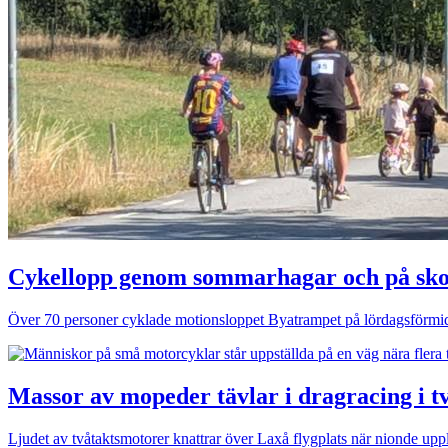
Cykellopp genom sommarhagar och på sko
Över 70 personer cyklade motionsloppet Byatrampet på lördagsförmi
Massor av mopeder tävlar i dragracing i t
Ljudet av tvåtaktsmotorer knattrar över Laxå flygplats när nionde u