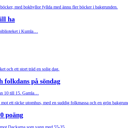
ill ha
 biblioteket i Kumla…
h folkdans på söndag
an 10 till 15. Gamla…
20 poäng
ch mot Dackarna som vann med 55-35…