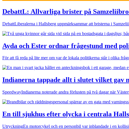
Debatt
L: Allvarliga brister på Samzeliibr
Debatt
Liberalerna i Hallsberg uppmärksammar att bristerna i Samzeli
Ayda och Ester ordnar frågestund med pol
För att få reda på lite mer om var de lokala politikerna står i olika f
Indianerna tappade allt i slutet vilket gav n
Speedway
Indianerna noterade andra förlusten på två dagar när Väs
En till sjukhus efter olycka i centrala Hall
Utryckning
En motorcykel och en personbil var inblandade i en kollis