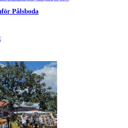
anför Pålsboda
t