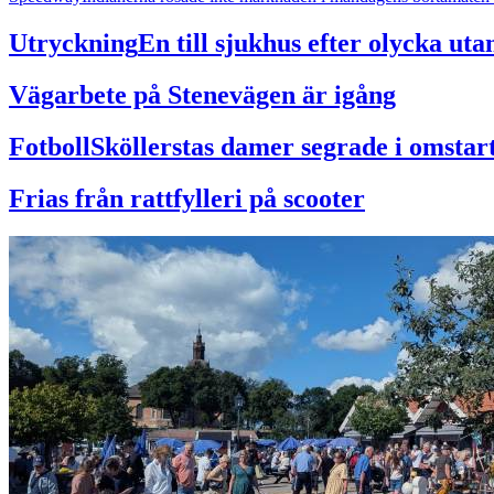
Utryckning
En till sjukhus efter olycka ut
Vägarbete på Stenevägen är igång
Fotboll
Sköllerstas damer segrade i omstar
Frias från rattfylleri på scooter