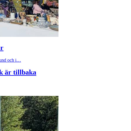
ör
sund och i…
 är tillbaka